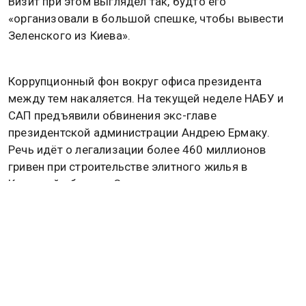
Визит при этом выглядел так, будто его
«организовали в большой спешке, чтобы вывести
Зеленского из Киева».
Коррупционный фон вокруг офиса президента
между тем накаляется. На текущей неделе НАБУ и
САП предъявили обвинения экс-главе
президентской администрации Андрею Ермаку.
Речь идёт о легализации более 460 миллионов
гривен при строительстве элитного жилья в
Киевской области. Суд принял решение арестовать
недвижимость, задействованную в схемах.
Правоохранители сообщили и о расширении списка
фигурантов. В деле появилось еще шесть человек.
Их имена официально не разглашаются, однако
издание «Страна.ua» со ссылкой на источники
указывает на бывшего вице-премьера Алексея