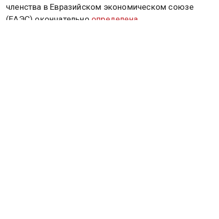
членства в Евразийском экономическом союзе
(ЕАЭС) окончательно
определена
.
ТУРЦИЯ
АРМЕНИЯ
АЗЕРБАЙДЖАН
Дзен
MAX
Rutube
Tg
Новости СМИ2
ПОЛИТИКА
ОБЩЕСТВО
ЭКОНОМИКА
ПРОИСШЕСТВИЯ
В МИРЕ
ЭКСКЛЮЗИВ