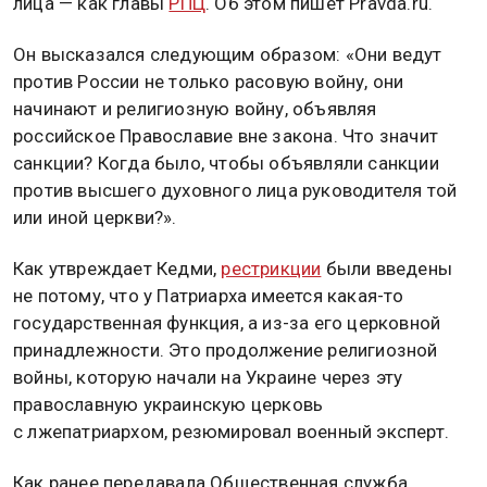
лица — как главы
РПЦ
. Об этом пишет Pravda.ru.
Он высказался следующим образом: «Они ведут
против России не только расовую войну, они
начинают и религиозную войну, объявляя
российское Православие вне закона. Что значит
санкции? Когда было, чтобы объявляли санкции
против высшего духовного лица руководителя той
или иной церкви?».
Как утвреждает Кедми,
рестрикции
были введены
не потому, что у Патриарха имеется какая-то
государственная функция, а из-за его церковной
принадлежности. Это продолжение религиозной
войны, которую начали на Украине через эту
православную украинскую церковь
с лжепатриархом, резюмировал военный эксперт.
Как ранее передавала Общественная служба