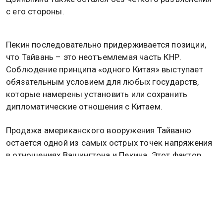
с его стороны.
Пекин последовательно придерживается позиции,
что Тайвань – это неотъемлемая часть КНР.
Соблюдение принципа «одного Китая» выступает
обязательным условием для любых государств,
которые намерены установить или сохранить
дипломатические отношения с Китаем.
Продажа американского вооружения Тайваню
остается одной из самых острых точек напряжения
в отношениях Вашингтона и Пекина. Этот фактор
традиционно провоцирует дипломатические трения
между двумя странами.
Ранее Трамп заявил, что США объявили перемирие
с Ираном в качестве одолжения Пакистану.