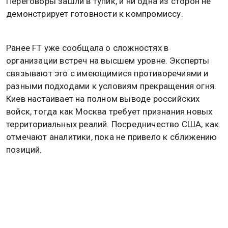
Переговоры зашли в тупик, и ни одна из сторон не
демонстрирует готовности к компромиссу.
Ранее FT уже сообщала о сложностях в
организации встреч на высшем уровне. Эксперты
связывают это с имеющимися противоречиями и
разными подходами к условиям прекращения огня.
Киев настаивает на полном выводе российских
войск, тогда как Москва требует признания новых
территориальных реалий. Посредничество США, как
отмечают аналитики, пока не привело к сближению
позиций.
Кирилл Дмитриев призвал Киев нанять мирную
гадалку ради завершения конфликта. Подробнее
об этом
читайте в материале
Общественной
службы новостей.