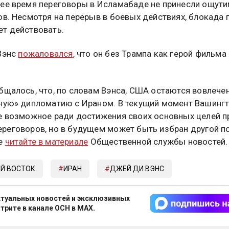
ее время переговоры в Исламабаде не принесли ощут
ов. Несмотря на перерыв в боевых действиях, блокада 
т действовать.
Вэнс
пожаловался
, что он без Трампа как герой фильма
бщалось, что, по словам Вэнса, США остаются вовлече
ную» дипломатию с Ираном. В текущий момент Вашинг
е возможное ради достижения своих основных целей п
реговоров, но в будущем может быть избран другой п
е
читайте в материале
Общественной службы новостей.
Й ВОСТОК
ИРАН
ДЖЕЙ ДИ ВЭНС
туальных новостей и эксклюзивных
трите в канале ОСН в MAX.