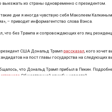
 выезжать из страны одновременно с президентом.
в такие дни я иногда чувствую себя Маколеем Калкиным
а», – приводит информагентство слова Вэнса.
л, что без Трампа и сопровождающих его лиц резиден
 президент США Дональд Трамп
рассказал
, кого хочет 
кандидатов на пост главы государства на следующих в
бщалось, что Дональд Трамп прибыл в Пекин. Подробн
 материале
Общественной службы новостей.
Д ТРАМП
ДЖЕЙ ДИ ВЭНС
туальных новостей и эксклюзивных
трите в канале ОСН в MAX.