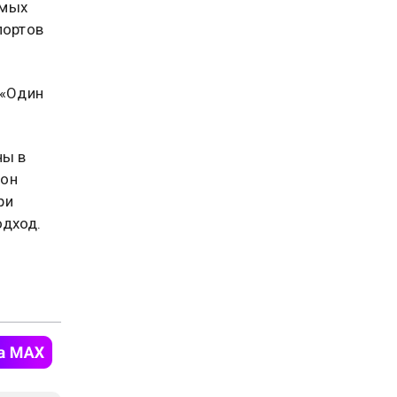
имых
портов
 «Один
ны в
тон
ри
одход.