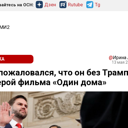
Дзен
Rutube
Tg
айтесь на ОСН:
СМИ2
@
Ирина
КА
13 мая 2
пожаловался, что он без Трам
ерой фильма «Один дома»