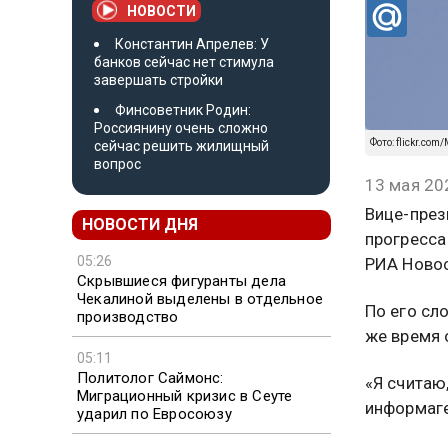
НОВОСТИ
Константин Апрелев: У
банков сейчас нет стимула
завершать стройки
Финсоветник Родин:
Россиянину очень сложно
Фото: flickr.com/
сейчас решить жилищный
вопрос
13 мая 20
Вице-през
НОВОСТИ ДНЯ
прогресса
05:26
РИА Новос
Скрывшиеся фигуранты дела
Чекалиной выделены в отдельное
По его сл
производство
же время 
05:11
Политолог Саймонс:
«Я считаю
Миграционный кризис в Сеуте
информаге
ударил по Евросоюзу