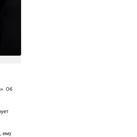
». Об
рует
, ему