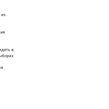
 из
ция
видеть в
ыборах.
ее