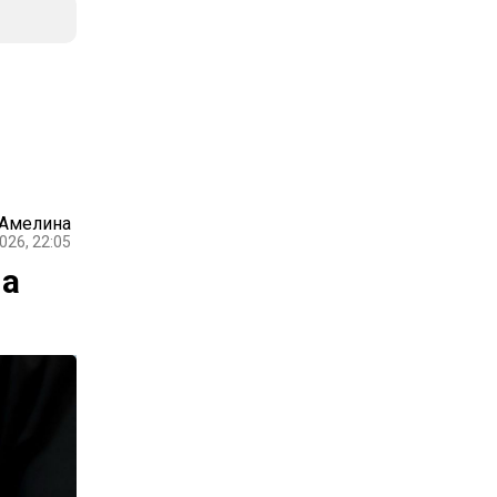
 Амелина
026, 22:05
па