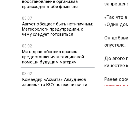
восстановление организма
запрещено
происходит в обе фазы сна
«Так что 
03:07
Август обещает быть нетипичным:
«Один дом
Метеорологи предупредили, к
чему следует готовиться
Он добави
опустела.
03:02
Минздрав обновил правила
предоставления медицинской
До этого
помощи будущим матерям
качестве 
03:02
Ранее соо
Командир «Ахмата» Алаудинов
заявил, что ВСУ потеряли почти
читайте в
2,5 млн человек
ДОНАЛЬ
Больше ак
видео смо