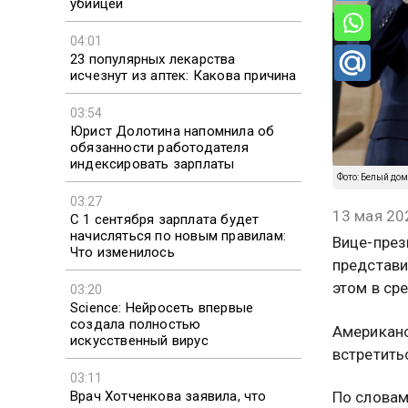
убийцей
04:01
23 популярных лекарства
исчезнут из аптек: Какова причина
03:54
Юрист Долотина напомнила об
обязанности работодателя
индексировать зарплаты
Фото: Белый дом
03:27
13 мая 20
С 1 сентября зарплата будет
начисляться по новым правилам:
Вице-през
Что изменилось
представи
этом в ср
03:20
Science: Нейросеть впервые
создала полностью
Американс
искусственный вирус
встретить
03:11
Врач Хотченкова заявила, что
По словам