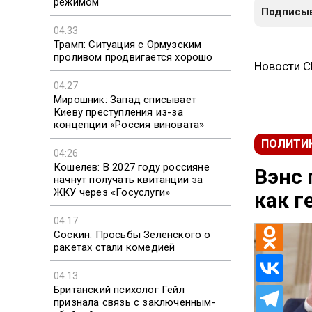
режимом
Подписыв
04:33
Трамп: Ситуация с Ормузским
проливом продвигается хорошо
Новости 
04:27
Мирошник: Запад списывает
Киеву преступления из-за
концепции «Россия виновата»
ПОЛИТИ
04:26
Кошелев: В 2027 году россияне
Вэнс 
начнут получать квитанции за
ЖКУ через «Госуслуги»
как г
04:17
Соскин: Просьбы Зеленского о
ракетах стали комедией
04:13
Британский психолог Гейл
признала связь с заключенным-