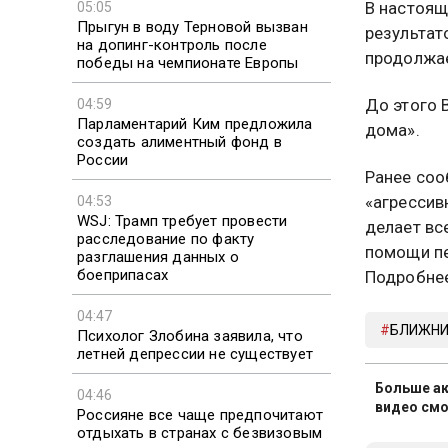
В настоящ
05:05
Прыгун в воду Терновой вызван
результат
на допинг-контроль после
продолжае
победы на чемпионате Европы
До этого 
04:59
Парламентарий Ким предложила
дома».
создать алиментный фонд в
России
Ранее соо
«агрессив
04:53
WSJ: Трамп требует провести
делает вс
расследование по факту
помощи пе
разглашения данных о
боеприпасах
Подробне
04:47
БЛИЖНИ
Психолог Злобина заявила, что
летней депрессии не существует
Больше ак
04:46
видео смо
Россияне все чаще предпочитают
отдыхать в странах с безвизовым