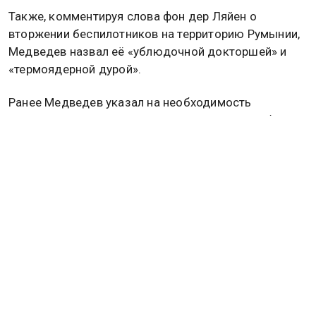
Также, комментируя слова фон дер Ляйен о
вторжении беспилотников на территорию Румынии,
Медведев назвал её «ублюдочной докторшей» и
«термоядерной дурой».
Ранее Медведев указал на необходимость
укрепления ценностных основ России. Подробнее в
материале
Общественной службы новостей.
РОССИЯ
ДМИТРИЙ МЕДВЕДЕВ
Дзен
MAX
Rutube
Tg
Новости СМИ2