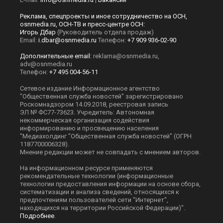
Реклама, спецпроекты и иное сотрудничество на ОСН,
osnmedia.ru, ОСН-ТВ и пресс-центре ОСН:
Игорь Дбар
(Руководитель отдела продаж)
Email:
i.dbar@osnmedia.ru
Телефон:
+7 909 936-02-90
Дополнительные email:
reklama@osnmedia.ru
,
adv@osnmedia.ru
Телефон:
+7 495 004-56-11
Сетевое издание Информационное агентство
"Общественная служба новостей" зарегистрировано
Роскомнадзором 14.09.2018, реестровая запись
ЭЛ № ФС77-73623. Учредитель: Автономная
некоммерческая организация содействия
информированию и просвещению населения
"Медиахолдинг "Общественная служба новостей" (ОГРН
1187700006328).
Мнение редакции может не совпадать с мнением авторов.
На информационном ресурсе применяются
рекомендательные технологии (информационные
технологии предоставления информации на основе сбора,
систематизации и анализа сведений, относящихся к
предпочтениям пользователей сети "Интернет",
находящихся на территории Российской Федерации)".
Подробнее
.