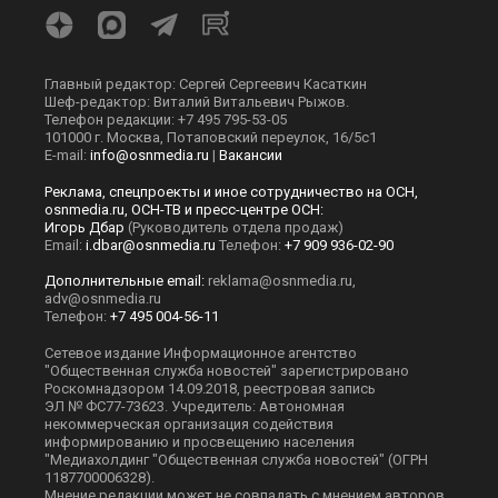
Главный редактор: Сергей Сергеевич Касаткин
Шеф-редактор: Виталий Витальевич Рыжов.
Телефон редакции: +7 495 795-53-05
101000 г. Москва, Потаповский переулок, 16/5с1
E-mail:
info@osnmedia.ru
|
Вакансии
Реклама, спецпроекты и иное сотрудничество на ОСН,
osnmedia.ru, ОСН-ТВ и пресс-центре ОСН:
Игорь Дбар
(Руководитель отдела продаж)
Email:
i.dbar@osnmedia.ru
Телефон:
+7 909 936-02-90
Дополнительные email:
reklama@osnmedia.ru
,
adv@osnmedia.ru
Телефон:
+7 495 004-56-11
Сетевое издание Информационное агентство
"Общественная служба новостей" зарегистрировано
Роскомнадзором 14.09.2018, реестровая запись
ЭЛ № ФС77-73623. Учредитель: Автономная
некоммерческая организация содействия
информированию и просвещению населения
"Медиахолдинг "Общественная служба новостей" (ОГРН
1187700006328).
Мнение редакции может не совпадать с мнением авторов.