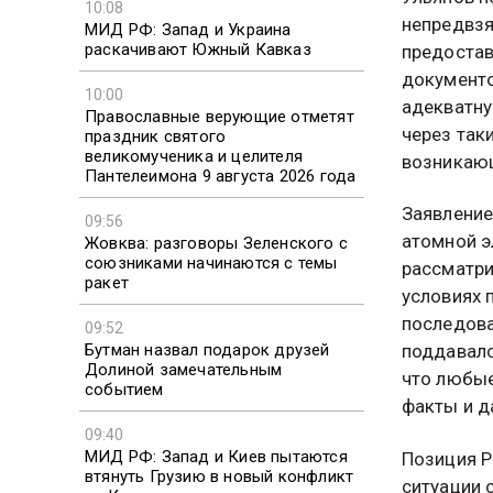
10:08
непредвзя
МИД РФ: Запад и Украина
раскачивают Южный Кавказ
предостав
документо
10:00
адекватну
Православные верующие отметят
через так
праздник святого
великомученика и целителя
возникающ
Пантелеимона 9 августа 2026 года
Заявление
09:56
атомной э
Жовква: разговоры Зеленского с
союзниками начинаются с темы
рассматри
ракет
условиях 
последова
09:52
Бутман назвал подарок друзей
поддавалс
Долиной замечательным
что любые
событием
факты и д
09:40
МИД РФ: Запад и Киев пытаются
Позиция Р
втянуть Грузию в новый конфликт
ситуации 