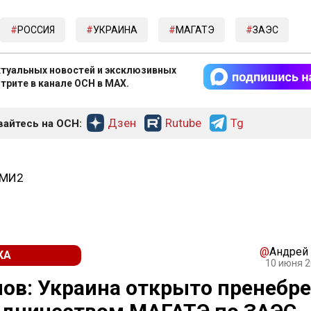
РОССИЯ
УКРАИНА
МАГАТЭ
ЗАЭС
туальных новостей и эксклюзивных
трите в канале ОСН в MAX.
Дзен
Rutube
Tg
айтесь на ОСН:
СМИ2
@
Андрей
КА
10 июня 2
ов: Украина открыто пренебре