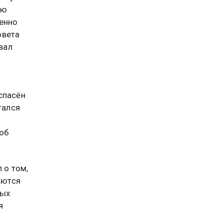
ию
менно
овета
вал
спасён
тался
 об
 о том,
аются
ных
я