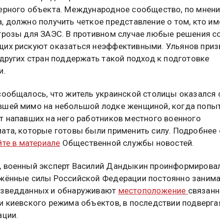
ерного объекта. Международное сообщество, по мнен
, должно получить четкое представление о том, кто и
грозы для ЗАЭС. В противном случае любые решения с
их рискуют оказаться неэффективными. Ульянов приз
 других стран поддержать такой подход к подготовке
и.
сообщалось, что житель украинской столицы оказался 
шей мимо на небольшой лодке женщиной, когда попы
т напавших на него работников местного военного
ата, которые готовы были применить силу. Подробнее
те в материале
Общественной службы новостей.
 военный эксперт Василий Дандыкин проинформировал
жённые силы Российской Федерации постоянно заним
азведданных и обнаруживают
местоположение
связан
и киевского режима объектов, в последствии подверга
ации.