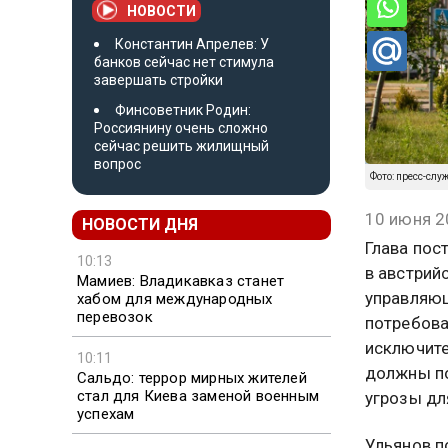
НОВОСТИ
Константин Апрелев: У
банков сейчас нет стимула
завершать стройки
Финсоветник Родин:
Россиянину очень сложно
сейчас решить жилищный
вопрос
Фото: пресс-слу
10 июня 2
НОВОСТИ ДНЯ
Глава пос
10:13
в австрий
Мамиев: Владикавказ станет
управляющ
хабом для международных
перевозок
потребова
исключите
10:11
должны по
Сальдо: террор мирных жителей
стал для Киева заменой военным
угрозы дл
успехам
Ульянов п