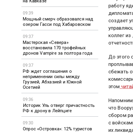
на Кавказе
работу яд
дипломата
09:39
Мощный смерч образовался над
создает у
озером Гасси под Хабаровском
управляющ
коллег из
09:37
Мастерская «Севера»
отчетност
восстановила 170 трофейных
дронов Vampire за полтора года
До этого 
проплывав
09:37
РФ ждет соглашения о
сбежать о
неприменении силы между
комиссари
Грузией, Абхазией и Южной
этом
читай
Осетией
09:36
Напомним,
Историк Уль отверг причастность
что Воору
РФ к дрону в Лейпциге
сбором р
с войскам
09:30
Опрос «Островка»: 12% туристов
их ликвид