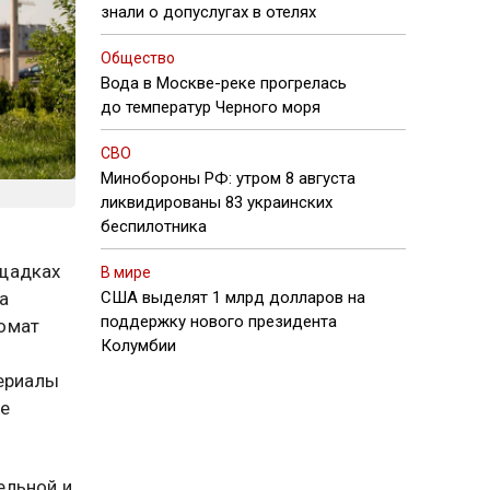
знали о допуслугах в отелях
Общество
Вода в Москве-реке прогрелась
до температур Черного моря
СВО
Минобороны РФ: утром 8 августа
ликвидированы 83 украинских
беспилотника
ощадках
В мире
а
США выделят 1 млрд долларов на
поддержку нового президента
ломат
Колумбии
териалы
е
ельной и