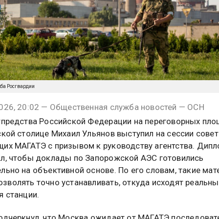
жба Росгвардии
026, 20:02 — Общественная служба новостей — ОСН
тпредства Российской Федерации на переговорных пл
ской столице Михаил Ульянов выступил на сессии совет
их МАГАТЭ с призывом к руководству агентства. Дип
л, чтобы доклады по Запорожской АЭС готовились
льно на объективной основе. По его словам, такие ма
зволять точно устанавливать, откуда исходят реальны
я станции.
одчеркнул, что Москва ожидает от МАГАТЭ последоват