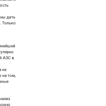
мость
бны дать
. Только
упнейшей
гулярно
й АЭС в
а не
 на том,
нные
нализ
асную