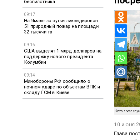
поср
беспилотника
09:17
На Ямале за сутки ликвидирован
51 природный пожар на площади
32 тысячи га
09:16
США выделят 1 млрд долларов на
поддержку нового президента
Колумбии
09:14
Минобороны РФ сообщило о
ночном ударе по объектам ВПК и
складу ГСМ в Киеве
Фото: пресс-слу
10 июня 2
Глава пос