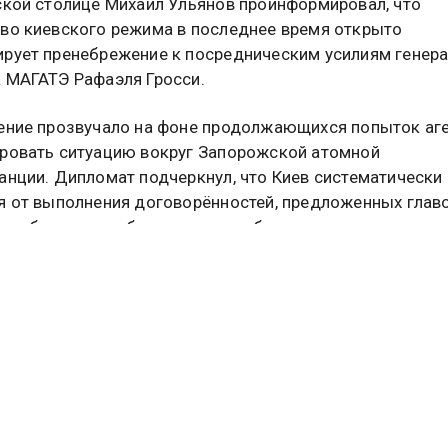
ской столице Михаил Ульянов проинформировал, что
во киевского режима в последнее время открыто
рует пренебрежение к посредническим усилиям генер
 МАГАТЭ Рафаэля Гросси.
ение прозвучало на фоне продолжающихся попыток аг
ровать ситуацию вокруг Запорожской атомной
анции. Дипломат подчеркнул, что Киев систематически
я от выполнения договорённостей, предложенных глав
я обеспечения безопасности объекта.
кцентировал, что посреднические шаги Гросси
ривали создание зоны защиты вокруг станции и регул
г со стороны экспертов агентства. Однако украинские 
 не поддержали эти инициативы, но и продолжали игно
 деэскалации. Постпред отметил, что такое поведение
 противоречит резолюциям Совета управляющих МАГАТ
ризывают все стороны к сдержанности и сотрудничест