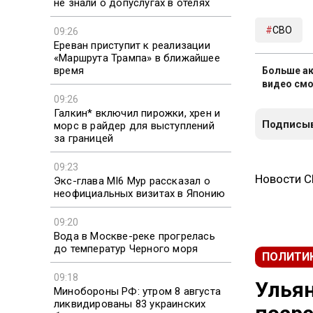
не знали о допуслугах в отелях
СВО
09:26
Ереван приступит к реализации
«Маршрута Трампа» в ближайшее
время
Больше ак
видео смо
09:26
Галкин* включил пирожки, хрен и
Подписыв
морс в райдер для выступлений
за границей
09:23
Новости 
Экс-глава MI6 Мур рассказал о
неофициальных визитах в Японию
09:20
Вода в Москве-реке прогрелась
до температур Черного моря
ПОЛИТИ
09:18
Ульян
Минобороны РФ: утром 8 августа
ликвидированы 83 украинских