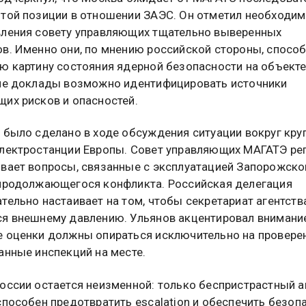
той позиции в отношении ЗАЭС. Он отметил необходи
ления совету управляющих тщательно выверенных
в. Именно они, по мнению российской стороны, спосо
ю картину состояния ядерной безопасности на объекте
ие доклады возможно идентифицировать источники
их рисков и опасностей.
 было сделано в ходе обсуждения ситуации вокруг кр
лектростанции Европы. Совет управляющих МАГАТЭ ре
вает вопросы, связанные с эксплуатацией Запорожско
продолжающегося конфликта. Российская делегация
тельно настаивает на том, чтобы секретариат агентств
я внешнему давлению. Ульянов акцентировал внимание
 оценки должны опираться исключительно на провере
анные инспекций на месте.
оссии остается неизменной: только беспристрастный а
способен предотвратить escalation и обеспечить безоп