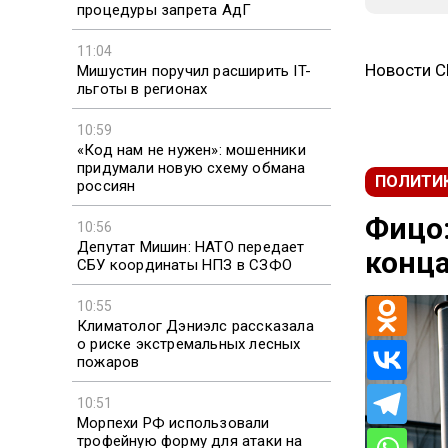
процедуры запрета АдГ
11:04
Новости 
Мишустин поручил расширить IT-
льготы в регионах
10:59
«Код нам не нужен»: мошенники
придумали новую схему обмана
ПОЛИТИ
россиян
Фицо:
10:56
Депутат Мишин: НАТО передает
конца
СБУ координаты НПЗ в СЗФО
10:55
Климатолог Дэниэлс рассказала
о риске экстремальных лесных
пожаров
10:51
Морпехи РФ использовали
трофейную форму для атаки на