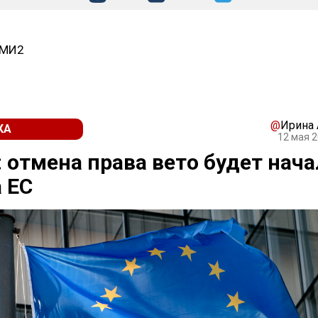
СМИ2
@
Ирина
КА
12 мая 2
 отмена права вето будет нач
 ЕС