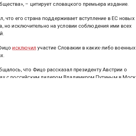
бщества», – цитирует словацкого премьера издание.
л, что его страна поддерживает вступление в ЕС новых
в, но исключительно на условии соблюдения ими всех
й.
 Фицо
исключил
участие Словакии в каких-либо военных
х.
бщалось, что Фицо рассказал президенту Австрии о
ах с российским лидером Владимиром Путиным в Моск
е
читайте в материале
Общественной службы новостей.
ЮЗ
СЛОВАКИЯ
РОБЕРТ ФИЦО
туальных новостей и эксклюзивных
трите в канале ОСН в MAX.