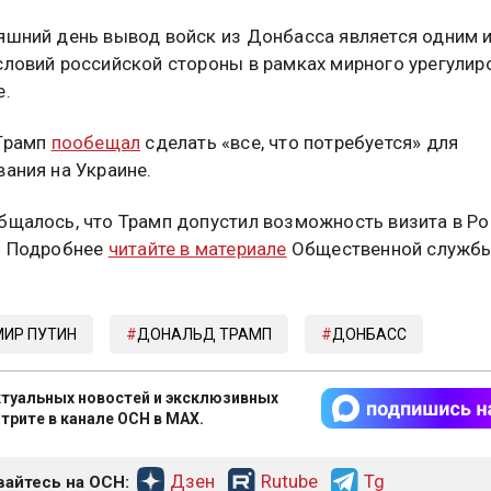
яшний день вывод войск из Донбасса является одним 
словий российской стороны в рамках мирного урегулир
е.
 Трамп
пообещал
сделать «все, что потребуется» для
вания на Украине.
бщалось, что Трамп допустил возможность визита в Р
. Подробнее
читайте в материале
Общественной служб
ИР ПУТИН
ДОНАЛЬД ТРАМП
ДОНБАСС
туальных новостей и эксклюзивных
трите в канале ОСН в MAX.
Дзен
Rutube
Tg
айтесь на ОСН: