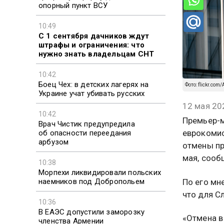
опорный пункт ВСУ
10:49
С 1 сентября дачников ждут
штрафы и ограничения: что
нужно знать владельцам СНТ
10:42
Боец Чех: в детских лагерях на
Фото: flickr.com
Украине учат убивать русских
12 мая 20
10:42
Премьер-м
Врач Чистик предупредила
еврокомис
об опасности переедания
арбузом
отмены пр
мая, сооб
10:38
Морпехи ликвидировали польских
По его мн
наемников под Добропольем
что для С
10:36
В ЕАЭС допустили заморозку
«Отмена в
членства Армении