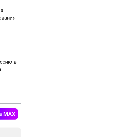
из
ования
оссию в
ы