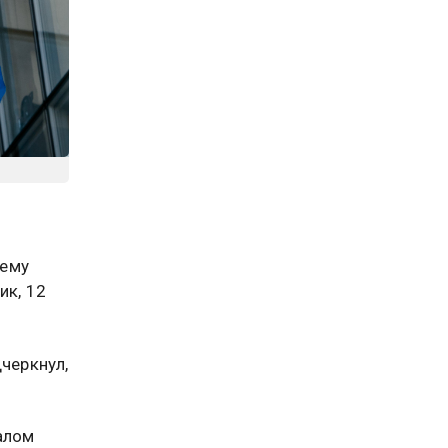
тему
ик, 12
черкнул,
алом