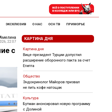
ЭКСКЛЮЗИВ
О НАС
ОСН ТВ
ПРИМОРЬЕ
 Амелина
КАРТИНА ДНЯ
026, 22:07
ие с
Картина дня
Вице-президент Турции допустил
расширение оборонного пакта за счет
Египта
Общество
Эндокринолог Майоров призвал
не пить кофе натощак
Культура
Бутман анонсировал новую программу
с Долиной