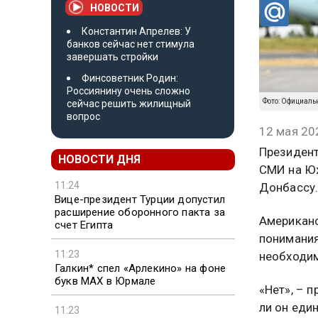
НОВОСТИ
Константин Апрелев: У
банков сейчас нет стимула
завершать стройки
Финсоветник Родин:
Россиянину очень сложно
Фото: Официаль
сейчас решить жилищный
вопрос
12 мая 20
Президент
НОВОСТИ ДНЯ
СМИ на Ю
11:24
Донбассу.
Вице-президент Турции допустил
расширение оборонного пакта за
Американс
счет Египта
понимания
11:23
необходим
Галкин* спел «Арлекино» на фоне
букв MAX в Юрмале
«Нет», – 
ли он еди
11:23