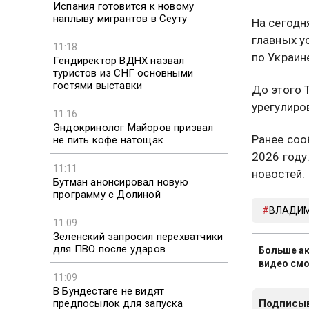
Испания готовится к новому
наплыву мигрантов в Сеуту
На сегодн
главных у
11:18
по Украин
Гендиректор ВДНХ назвал
туристов из СНГ основными
гостями выставки
До этого
урегулиро
11:16
Эндокринолог Майоров призвал
Ранее соо
не пить кофе натощак
2026 году
11:11
новостей.
Бутман анонсировал новую
программу с Долиной
ВЛАДИМ
11:09
Зеленский запросил перехватчики
для ПВО после ударов
Больше ак
видео смо
11:09
В Бундестаге не видят
предпосылок для запуска
Подписыв