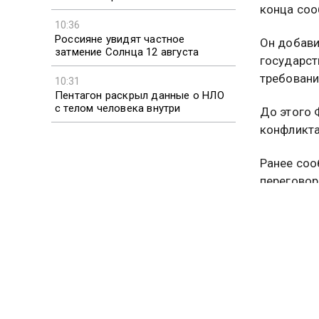
конца соо
10:36
Россияне увидят частное
Он добави
затмение Солнца 12 августа
государст
требовани
10:31
Пентагон раскрыл данные о НЛО
с телом человека внутри
До этого
конфликта
Ранее соо
переговор
Подробне
ЕВРОСО
Больше ак
видео смо