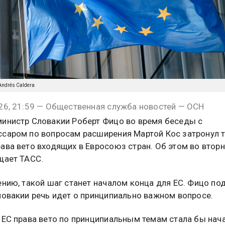
/Andrés Caldera
26, 21:59 — Общественная служба новостей — ОСН
инистр Словакии Роберт Фицо во время беседы с
саром по вопросам расширения Мартой Кос затронул 
ава вето входящих в Евросоюз стран. Об этом во вторн
щает ТАСС.
ению, такой шаг станет началом конца для ЕС. Фицо под
ловакии речь идет о принципиально важном вопросе.
 ЕС права вето по принципиальным темам стала бы нач