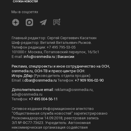
Мы в соцсетях
Главный редактор: Сергей Сергеевич Касаткин
Шеф-редактор: Виталий Витальевич Рыжов.
Телефон редакции: +7 495 795-53-05
101000 г. Москва, Потаповский переулок, 16/5с1
E-mail:
info@osnmedia.ru
|
Вакансии
Реклама, спецпроекты и иное сотрудничество на ОСН,
osnmedia.ru, ОСН-ТВ и пресс-центре ОСН:
Игорь Дбар
(Руководитель отдела продаж)
Email:
i.dbar@osnmedia.ru
Телефон:
+7 909 936-02-90
Дополнительные email:
reklama@osnmedia.ru
,
adv@osnmedia.ru
Телефон:
+7 495 004-56-11
Сетевое издание Информационное агентство
"Общественная служба новостей" зарегистрировано
Роскомнадзором 14.09.2018, реестровая запись
ЭЛ № ФС77-73623. Учредитель: Автономная
некоммерческая организация содействия