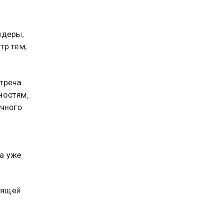
идеры,
тр тем,
треча
ностям,
ичного
а уже
дящей