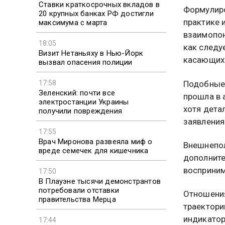
Ставки краткосрочных вкладов в
Формулиро
20 крупных банках РФ достигли
практике 
максимума с марта
взаимопон
18:05
как следу
Визит Нетаньяху в Нью-Йорк
касающихс
вызвал опасения полиции
17:58
Подобные 
Зеленский: почти все
прошла в 
электростанции Украины
хотя дета
получили повреждения
заявления
17:55
Врач Миронова развеяла миф о
Внешнепол
вреде семечек для кишечника
дополните
восприним
17:50
В Плауэне тысячи демонстрантов
потребовали отставки
Отношения
правительства Мерца
траектори
индикатор
17:44