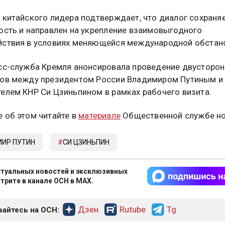
 китайского лидера подтверждает, что диалог сохраня
ость и направлен на укрепление взаимовыгодного
ствия в условиях меняющейся международной обстан
сс-служба Кремля анонсировала проведение двусторон
ов между президентом России Владимиром Путиным и
елем КНР Си Цзиньпином в рамках рабочего визита.
 об этом читайте в
материале
Общественной службе но
ИР ПУТИН
СИ ЦЗИНЬПИН
туальных новостей и эксклюзивных
трите в канале ОСН в MAX.
Дзен
Rutube
Tg
айтесь на ОСН: