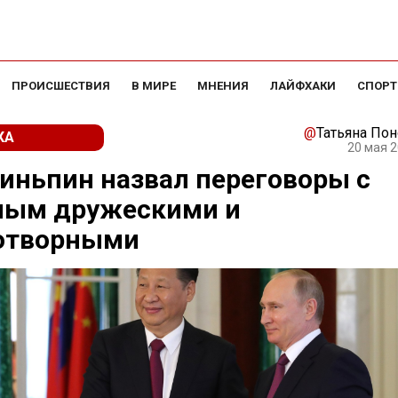
ПРОИСШЕСТВИЯ
В МИРЕ
МНЕНИЯ
ЛАЙФХАКИ
СПОРТ
@
Татьяна По
КА
20 мая 2
иньпин назвал переговоры с
ным дружескими и
отворными