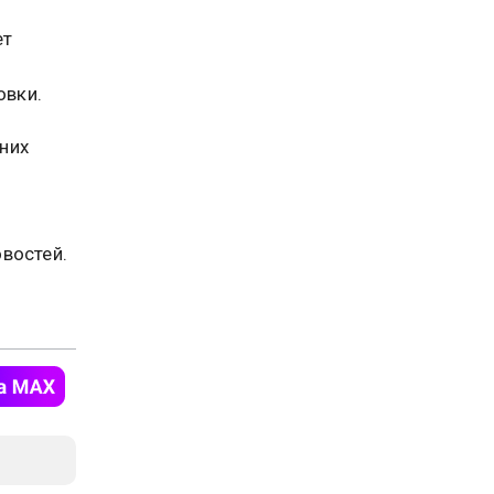
ет
овки.
них
востей.