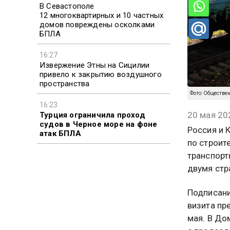
В Севастополе
12 многоквартирных и 10 частных
домов повреждены осколками
БПЛА
16:27
Извержение Этны на Сицилии
привело к закрытию воздушного
пространства
Фото: Обществе
16:23
20 мая 20
Турция ограничила проход
судов в Черное море на фоне
Россия и 
атак БПЛА
по строит
транспорт
двумя стр
Подписани
визита пр
мая. В До