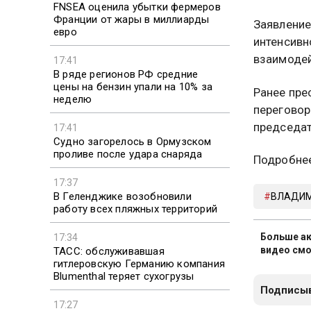
FNSEA оценила убытки фермеров
Франции от жары в миллиарды
Заявление
евро
интенсивн
взаимодей
17:41
В ряде регионов РФ средние
цены на бензин упали на 10% за
Ранее пре
неделю
переговор
председат
17:41
Судно загорелось в Ормузском
проливе после удара снаряда
Подробнее
17:37
В Геленджике возобновили
ВЛАДИМ
работу всех пляжных территорий
Больше ак
17:34
видео смо
ТАСС: обслуживавшая
гитлеровскую Германию компания
Blumenthal теряет сухогрузы
Подписыв
17:27