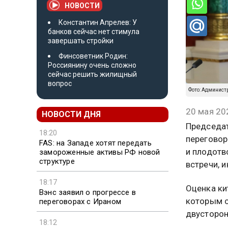
НОВОСТИ
Константин Апрелев: У
банков сейчас нет стимула
завершать стройки
Финсоветник Родин:
Россиянину очень сложно
сейчас решить жилищный
вопрос
Фото: Админист
20 мая 20
НОВОСТИ ДНЯ
Председат
18:20
переговор
FAS: на Западе хотят передать
и плодотв
замороженные активы РФ новой
структуре
встречи, 
18:17
Оценка ки
Вэнс заявил о прогрессе в
которым 
переговорах с Ираном
двусторон
18:12