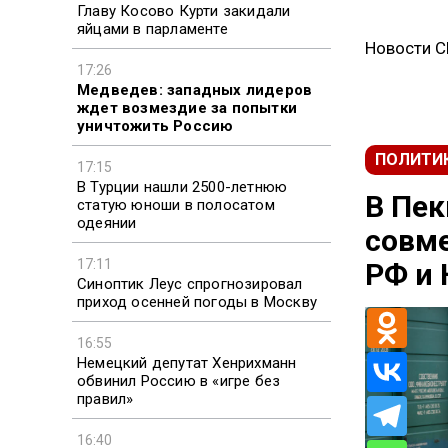
Главу Косово Курти закидали
яйцами в парламенте
Новости 
17:26
Медведев: западных лидеров
ждет возмездие за попытки
уничтожить Россию
ПОЛИТИ
17:15
В Турции нашли 2500-летнюю
В Пек
статую юноши в полосатом
одеянии
совм
17:11
РФ и
Синоптик Леус спрогнозировал
приход осенней погоды в Москву
16:55
Немецкий депутат Хенрихманн
обвинил Россию в «игре без
правил»
16:40