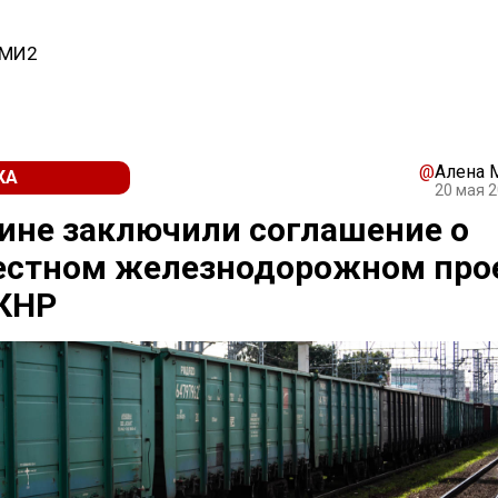
СМИ2
@
Алена 
КА
20 мая 2
ине заключили соглашение о
естном железнодорожном про
 КНР