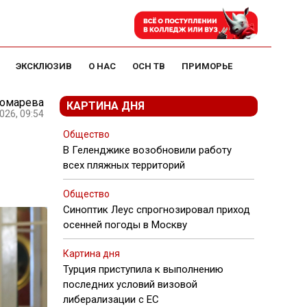
ЭКСКЛЮЗИВ
О НАС
ОСН ТВ
ПРИМОРЬЕ
номарева
КАРТИНА ДНЯ
026, 09:54
Общество
В Геленджике возобновили работу
всех пляжных территорий
Общество
Синоптик Леус спрогнозировал приход
осенней погоды в Москву
Картина дня
Турция приступила к выполнению
последних условий визовой
либерализации с ЕС