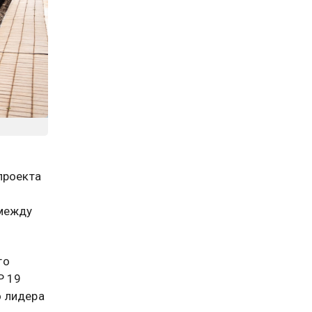
проекта
 между
го
Р 19
о лидера