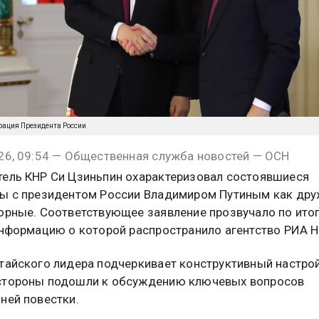
рация Президента России
26, 09:54 — Общественная служба новостей — ОСН
ель КНР Си Цзиньпин охарактеризовал состоявшиеся
ы с президентом России Владимиром Путиным как др
орные. Соответствующее заявление прозвучало по ито
информацию о которой распространило агентство РИА Н
тайского лидера подчеркивает конструктивный настрой
стороны подошли к обсуждению ключевых вопросов
ней повестки.