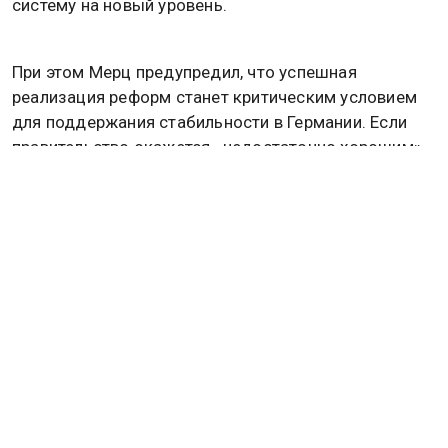
систему на новый уровень.
При этом Мерц предупредил, что успешная
реализация реформ станет критическим условием
для поддержания стабильности в Германии. Если
правительство окажется «недостаточно хорошим»,
то на региональных выборах в сентябре
произойдет политический «большой взрыв»,
подытожил канцлер.
Ранее премьер-министр СР-Вестфалии Вюст назвал
чушью спекуляции о смене Мерца.
Подробнее
читайте в материале
Общественной
службы новостей.
ГЕРМАНИЯ
АНГЕЛА МЕРКЕЛЬ