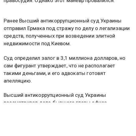
правосудия. Однако этот маневр провалился.
Ранее Высший антикоррупционный суд Украины
отправил Ермака под стражу по делу о легализации
средств, полученных при возведении элитной
недвижимости под Киевом.
Суд определил залог в 3,1 миллиона долларов, но
сам фигурант утверждает, что не располагает
такими деньгами, и его адвокаты готовят
апелляцию.
Высший антикоррупционный суд Украины
рассматривал дело бывшего главы офиса
Владимира Зеленского Андрея Ермака,
обвиняемого в отмывании средств при возведении
элитной недвижимости вблизи Киева.