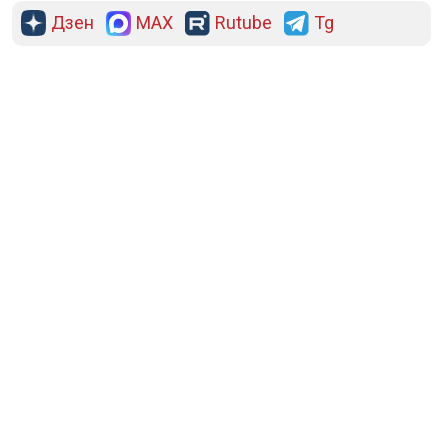
Дзен
MAX
Rutube
Tg
Новости СМИ2
ПОЛИТИКА
ОБЩЕСТВО
ЭКОНОМИКА
ПРОИСШЕСТВИЯ
В МИРЕ
ЭКСКЛЮЗИВ
МНЕНИЯ
СПОРТ
КУЛЬТУРА
О НАС
ОСН ТВ
СПЕЦПРОЕКТЫ
НОВОСТИ КОМПАНИЙ