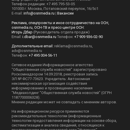
Телефон редакции: +7 495 795-53-05
101000 г. Москва, Потаповский переулок, 16/5с1
E-mail:
info@osnmedia.ru
|
Вакансии
Реклама, спецпроекты и иное сотрудничество на ОСН,
osnmedia.ru, ОСН-ТВ и пресс-центре ОСН:
Игорь Дбар
(Руководитель отдела продаж)
Email:
i.dbar@osnmedia.ru
Телефон:
+7 909 936-02-90
Дополнительные email:
reklama@osnmedia.ru
,
adv@osnmedia.ru
Телефон:
+7 495 004-56-11
Сетевое издание Информационное агентство
"Общественная служба новостей" зарегистрировано
Роскомнадзором 14.09.2018, реестровая запись
ЭЛ № ФС77-73623. Учредитель: Автономная
некоммерческая организация содействия
информированию и просвещению населения
"Медиахолдинг "Общественная служба новостей" (ОГРН
1187700006328).
Мнение редакции может не совпадать с мнением авторов.
На информационном ресурсе применяются
рекомендательные технологии (информационные
технологии предоставления информации на основе сбора,
систематизации и анализа сведений, относящихся к
предпочтениям пользователей сети "Интернет",