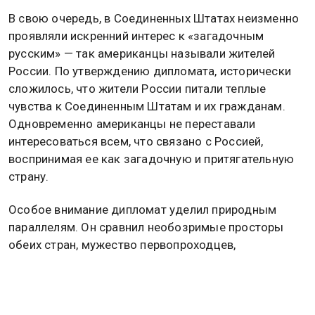
В свою очередь, в Соединенных Штатах неизменно
проявляли искренний интерес к «загадочным
русским» — так американцы называли жителей
России. По утверждению дипломата, исторически
сложилось, что жители России питали теплые
чувства к Соединенным Штатам и их гражданам.
Одновременно американцы не переставали
интересоваться всем, что связано с Россией,
воспринимая ее как загадочную и притягательную
страну.
Особое внимание дипломат уделил природным
параллелям. Он сравнил необозримые просторы
обеих стран, мужество первопроходцев,
осваивавших новые территории, и могучую природу,
не терпящую слабых. В качестве примеров Дарчиев
привел полноводные реки Миссисипи и Волгу.