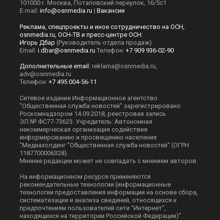
101000 г. Москва, Потаповский переулок, 16/5с1
E-mail:
info@osnmedia.ru
|
Вакансии
Реклама, спецпроекты и иное сотрудничество на ОСН,
osnmedia.ru, ОСН-ТВ и пресс-центре ОСН:
Игорь Дбар
(Руководитель отдела продаж)
Email:
i.dbar@osnmedia.ru
Телефон:
+7 909 936-02-90
Дополнительные email:
reklama@osnmedia.ru
,
adv@osnmedia.ru
Телефон:
+7 495 004-56-11
Сетевое издание Информационное агентство
"Общественная служба новостей" зарегистрировано
Роскомнадзором 14.09.2018, реестровая запись
ЭЛ № ФС77-73623. Учредитель: Автономная
некоммерческая организация содействия
информированию и просвещению населения
"Медиахолдинг "Общественная служба новостей" (ОГРН
1187700006328).
Мнение редакции может не совпадать с мнением авторов.
На информационном ресурсе применяются
рекомендательные технологии (информационные
технологии предоставления информации на основе сбора,
систематизации и анализа сведений, относящихся к
предпочтениям пользователей сети "Интернет",
находящихся на территории Российской Федерации)".