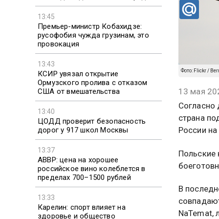
13:45
Премьер-министр Кобахидзе:
русофобия чужда грузинам, это
провокация
13:43
Фото: Flickr / Ber
КСИР увязал открытие
Ормузского пролива с отказом
13 мая 20
США от вмешательства
Согласно 
13:40
страна по
ЦОДД проверит безопасность
России на
дорог у 917 школ Москвы
13:37
Польские 
АВВР: цена на хорошее
боеготовн
российское вино колеблется в
пределах 700–1500 рублей
В последн
13:33
совпадают
Карелин: спорт влияет на
NaTemat, 
здоровье и общество