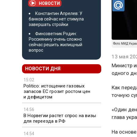
НОВОСТИ
Константин Апрелев: У
банков сейчас нет стимула
завершать стройки
Финсоветник Родин:
Россиянину очень сложно
Фото: МИД Укра
сейчас решить жилищный
вопрос
13 мая 20
Министр и
НОВОСТИ ДНЯ
одного дн
15:02
Politico: истощение газовых
Как перед
запасов ЕС грозит ростом цен
точную су
и дефицитом
«Один ден
14:56
В Норвегии растет спрос на визы
глава укр
для переезда в РФ
На основе
14:54