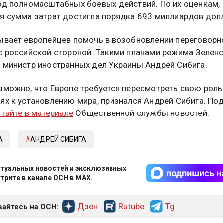
од полномасштабных боевых действий. По их оценкам,
я сумма затрат достигла порядка 693 миллиардов дол
ывает европейцев помочь в возобновлении переговорн
с российской стороной. Такими планами режима Зелен
 министр иностранных дел Украины Андрей Сибига.
зможно, что Европе требуется пересмотреть свою роль
ях к установлению мира, признался Андрей Сибига. По
итайте в материале
Общественной службы новостей.
А
АНДРЕЙ СИБИГА
туальных новостей и эксклюзивных
трите в канале ОСН в MAX.
Дзен
Rutube
Tg
айтесь на ОСН: