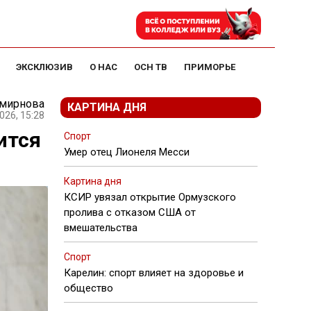
ЭКСКЛЮЗИВ
О НАС
ОСН ТВ
ПРИМОРЬЕ
Смирнова
КАРТИНА ДНЯ
026, 15:28
ится
Спорт
Умер отец Лионеля Месси
Картина дня
КСИР увязал открытие Ормузского
пролива с отказом США от
вмешательства
Спорт
Карелин: спорт влияет на здоровье и
общество