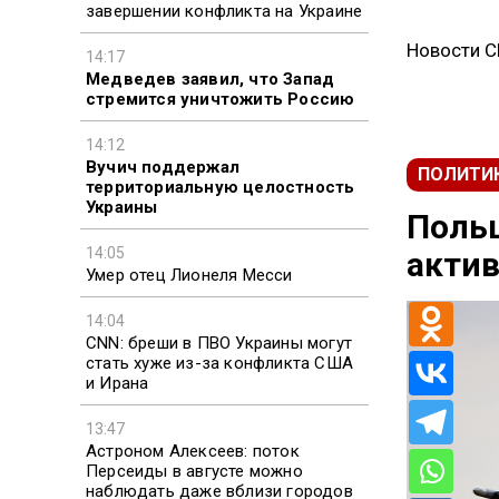
завершении конфликта на Украине
Новости 
14:17
Медведев заявил, что Запад
стремится уничтожить Россию
14:12
Вучич поддержал
ПОЛИТИ
территориальную целостность
Украины
Польш
14:05
актив
Умер отец Лионеля Месси
14:04
CNN: бреши в ПВО Украины могут
стать хуже из-за конфликта США
и Ирана
13:47
Астроном Алексеев: поток
Персеиды в августе можно
наблюдать даже вблизи городов