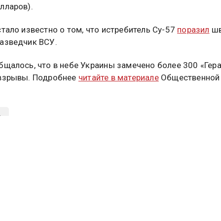
лларов).
стало известно о том, что истребитель Су-57
поразил
шв
азведчик ВСУ.
бщалось, что в небе Украины замечено более 300 «Гера
 взрывы. Подробнее
читайте в материале
Общественной
А
туальных новостей и эксклюзивных
трите в канале ОСН в MAX.
Дзен
Rutube
Tg
айтесь на ОСН: