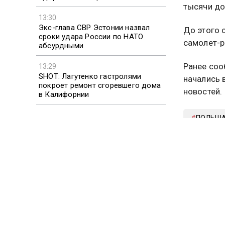
тысячи до
13:30
Экс-глава СВР Эстонии назвал
До этого 
сроки удара России по НАТО
самолет-р
абсурдными
Ранее соо
13:29
SHOT: Лагутенко гастролями
начались
покроет ремонт сгоревшего дома
новостей.
в Калифорнии
ПОЛЬШ
Больше ак
видео смо
Подписыв