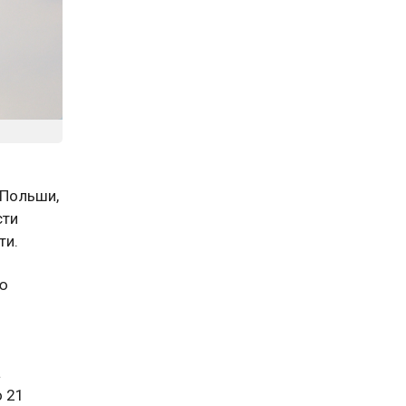
 Польши,
сти
ти.
ую
а
о 21