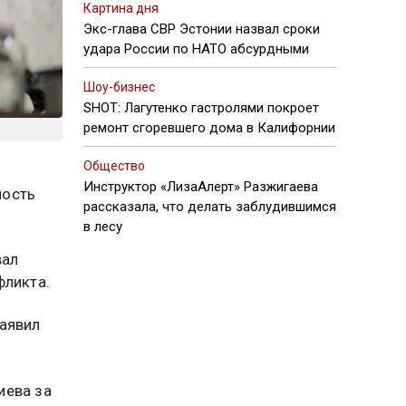
Картина дня
Экс-глава СВР Эстонии назвал сроки
удара России по НАТО абсурдными
Шоу-бизнес
SHOT: Лагутенко гастролями покроет
ремонт сгоревшего дома в Калифорнии
Общество
Инструктор «ЛизаАлерт» Разжигаева
мость
рассказала, что делать заблудившимся
в лесу
вал
фликта.
заявил
иева за