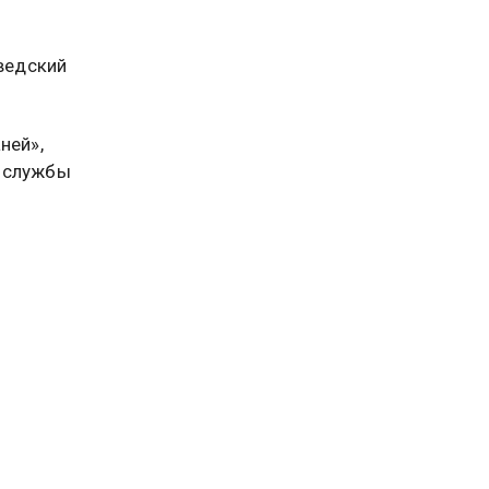
едский
ней»,
 службы