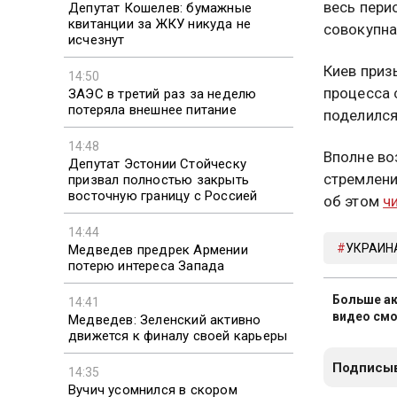
весь пери
Депутат Кошелев: бумажные
квитанции за ЖКУ никуда не
совокупна
исчезнут
Киев приз
14:50
процесса 
ЗАЭС в третий раз за неделю
потеряла внешнее питание
поделился
14:48
Вполне во
Депутат Эстонии Стойческу
стремлени
призвал полностью закрыть
восточную границу с Россией
об этом
ч
14:44
УКРАИН
Медведев предрек Армении
потерю интереса Запада
Больше ак
14:41
видео смо
Медведев: Зеленский активно
движется к финалу своей карьеры
Подписыв
14:35
Вучич усомнился в скором