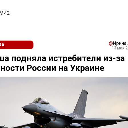
СМИ2
@
Ирина
КА
13 мая 2
а подняла истребители из-за
ности России на Украине