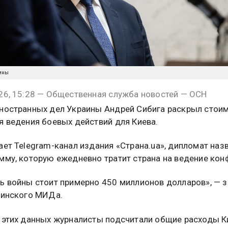
ины
26, 15:28 — Общественная служба новостей — ОСН
ностранных дел Украины Андрей Сибига раскрыл стои
я ведения боевых действий для Киева.
ает Telegram-канал издания «Страна.ua», дипломат наз
мму, которую ежедневно тратит страна на ведение кон
ь войны стоит примерно 450 миллионов долларов», — 
аинского МИДа.
 этих данных журналисты подсчитали общие расходы К