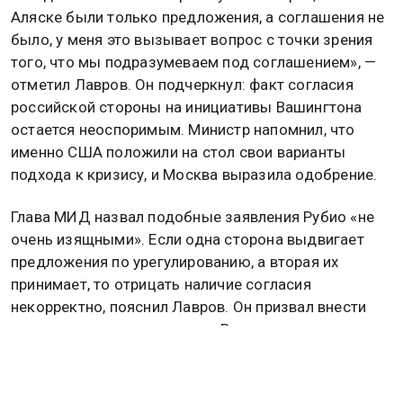
Аляске были только предложения, а соглашения не
было, у меня это вызывает вопрос с точки зрения
того, что мы подразумеваем под соглашением», —
отметил Лавров. Он подчеркнул: факт согласия
российской стороны на инициативы Вашингтона
остается неоспоримым. Министр напомнил, что
именно США положили на стол свои варианты
подхода к кризису, и Москва выразила одобрение.
Глава МИД назвал подобные заявления Рубио «не
очень изящными». Если одна сторона выдвигает
предложения по урегулированию, а вторая их
принимает, то отрицать наличие согласия
некорректно, пояснил Лавров. Он призвал внести
ясность в ситуацию с ролью Вашингтона в
переговорном процессе по Украине. По его мнению,
заявления американской администрации о желании
сыграть конструктивную роль звучат как заявка на