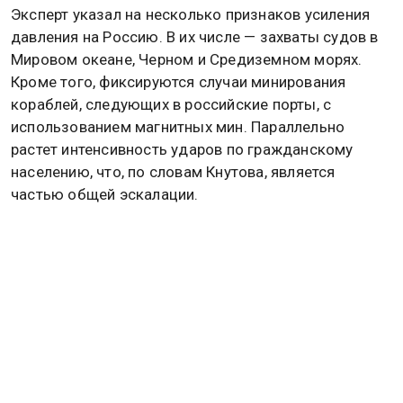
Эксперт указал на несколько признаков усиления
давления на Россию. В их числе — захваты судов в
Мировом океане, Черном и Средиземном морях.
Кроме того, фиксируются случаи минирования
кораблей, следующих в российские порты, с
использованием магнитных мин. Параллельно
растет интенсивность ударов по гражданскому
населению, что, по словам Кнутова, является
частью общей эскалации.
«Идет мощная эскалация подготовки к войне
против России, — резюмировал аналитик. — Запад
готовится к тому, чтобы напасть на нашу страну, и
готовится очень серьезно». Он добавил, что все
перечисленные действия укладываются в единую
стратегию, направленную на ослабление
российской стороны и достижение
геополитических целей.