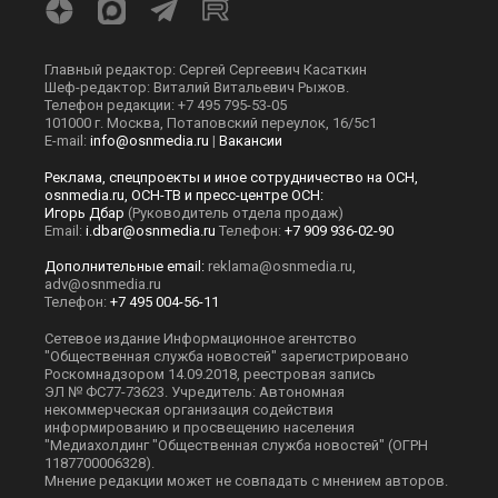
Главный редактор: Сергей Сергеевич Касаткин
Шеф-редактор: Виталий Витальевич Рыжов.
Телефон редакции: +7 495 795-53-05
101000 г. Москва, Потаповский переулок, 16/5с1
E-mail:
info@osnmedia.ru
|
Вакансии
Реклама, спецпроекты и иное сотрудничество на ОСН,
osnmedia.ru, ОСН-ТВ и пресс-центре ОСН:
Игорь Дбар
(Руководитель отдела продаж)
Email:
i.dbar@osnmedia.ru
Телефон:
+7 909 936-02-90
Дополнительные email:
reklama@osnmedia.ru
,
adv@osnmedia.ru
Телефон:
+7 495 004-56-11
Сетевое издание Информационное агентство
"Общественная служба новостей" зарегистрировано
Роскомнадзором 14.09.2018, реестровая запись
ЭЛ № ФС77-73623. Учредитель: Автономная
некоммерческая организация содействия
информированию и просвещению населения
"Медиахолдинг "Общественная служба новостей" (ОГРН
1187700006328).
Мнение редакции может не совпадать с мнением авторов.