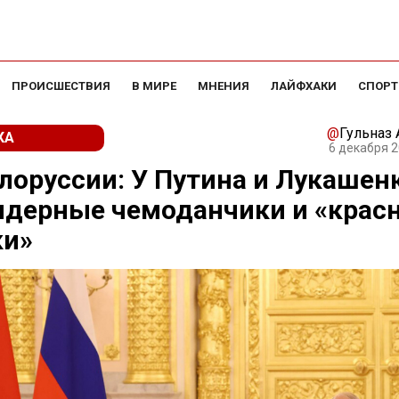
ПРОИСШЕСТВИЯ
В МИРЕ
МНЕНИЯ
ЛАЙФХАКИ
СПОРТ
@
Гульназ 
КА
6 декабря 2
лоруссии: У Путина и Лукашен
ядерные чемоданчики и «крас
ки»