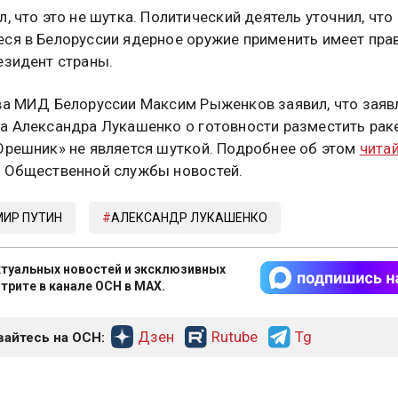
, что это не шутка. Политический деятель уточнил, что
ся в Белоруссии ядерное оружие применить имеет пра
езидент страны.
ва МИД Белоруссии Максим Рыженков заявил, что заяв
а Александра Лукашенко о готовности разместить рак
Орешник» не является шуткой. Подробнее об этом
чита
 Общественной службы новостей.
ИР ПУТИН
АЛЕКСАНДР ЛУКАШЕНКО
туальных новостей и эксклюзивных
трите в канале ОСН в MAX.
Дзен
Rutube
Tg
айтесь на ОСН: