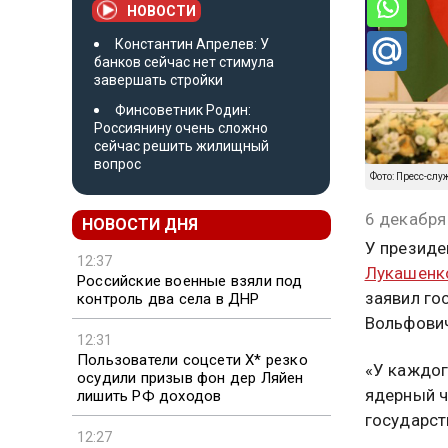
НОВОСТИ
Константин Апрелев: У
банков сейчас нет стимула
завершать стройки
Финсоветник Родин:
Россиянину очень сложно
сейчас решить жилищный
вопрос
Фото: Пресс-слу
6 декабря
НОВОСТИ ДНЯ
У президе
12:37
Лукашенк
Российские военные взяли под
заявил го
контроль два села в ДНР
Вольфови
12:31
Пользователи соцсети X* резко
«У каждог
осудили призыв фон дер Ляйен
ядерный ч
лишить РФ доходов
государст
12:27