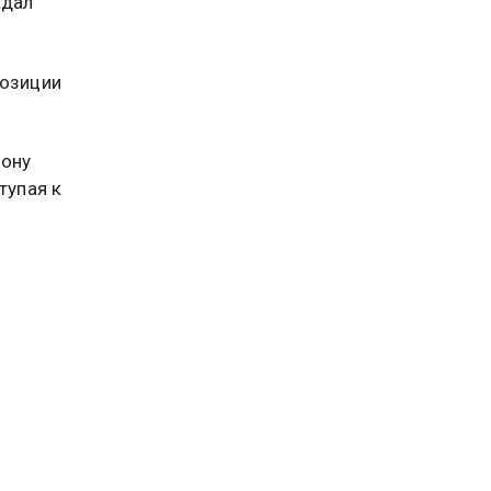
адал
позиции
рону
тупая к