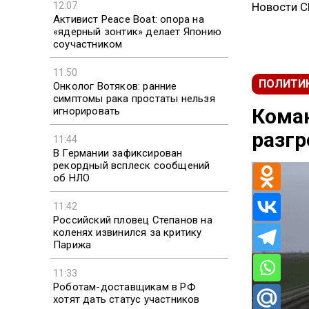
12:07
Новости 
Активист Peace Boat: опора на
«ядерный зонтик» делает Японию
соучастником
11:50
ПОЛИТИ
Онколог Вотяков: ранние
симптомы рака простаты нельзя
Коман
игнорировать
разгр
11:44
В Германии зафиксирован
рекордный всплеск сообщений
об НЛО
11:42
Российский пловец Степанов на
коленях извинился за критику
Парижа
11:33
Роботам-доставщикам в РФ
хотят дать статус участников