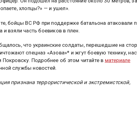
офицер. Он подошел на расстояние около 30 метров, з
Копаете, хлопцы?» — и ушел».
ате, бойцы ВС РФ при поддержке батальона атаковали 
а и взяли часть боевиков в плен.
бщалось, что украинские солдаты, перешедшие на сто
ничтожают спецназ «Азова»* и жгут боевую технику, нас
и Покровску. Подробнее об этом читайте в
материале
ной службы новостей.
ция признана террористической и экстремистской,
а в России
туальных новостей и эксклюзивных
трите в канале ОСН в MAX.
Дзен
Rutube
Tg
айтесь на ОСН: