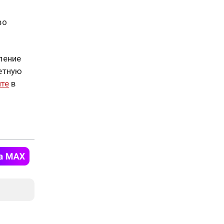
во
ление
етную
йте
в