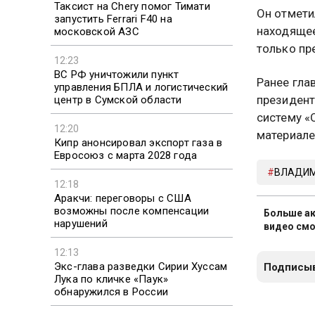
Таксист на Chery помог Тимати
Он отметил
запустить Ferrari F40 на
находящее
московской АЗС
только пр
12:23
ВС РФ уничтожили пункт
Ранее гла
управления БПЛА и логистический
президент
центр в Сумской области
систему «
12:20
материале
Кипр анонсировал экспорт газа в
Евросоюз с марта 2028 года
ВЛАДИМ
12:18
Аракчи: переговоры с США
возможны после компенсации
Больше ак
нарушений
видео смо
12:13
Экс-глава разведки Сирии Хуссам
Подписыв
Лука по кличке «Паук»
обнаружился в России