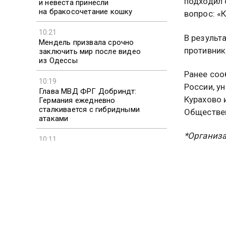
подходил 
и невеста принесли
на бракосочетание кошку
вопрос: «
10:21
В результ
Мендель призвала срочно
противник
заключить мир после видео
из Одессы
Ранее соо
10:19
России, у
Глава МВД ФРГ Добриндт:
Курахово 
Германия ежедневно
сталкивается с гибридными
Обществен
атаками
*Организа
10:11
запрещен
Китай объявил красный уровень
из-за тайфуна «Долфин»
Больше ак
видео смо
Подписыв