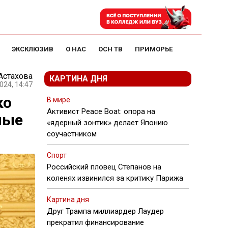
ЭКСКЛЮЗИВ
О НАС
ОСН ТВ
ПРИМОРЬЕ
Астахова
КАРТИНА ДНЯ
024, 14:47
ко
В мире
Активист Peace Boat: опора на
ные
«ядерный зонтик» делает Японию
соучастником
Спорт
Российский пловец Степанов на
коленях извинился за критику Парижа
Картина дня
Друг Трампа миллиардер Лаудер
прекратил финансирование