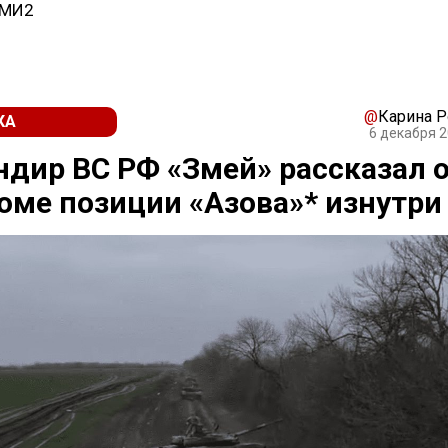
СМИ2
@
Карина 
КА
6 декабря 2
дир ВС РФ «Змей» рассказал 
оме позиции «Азова»* изнутри