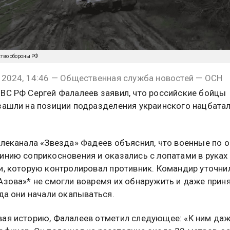
ство обороны РФ
 2024, 14:46 — Общественная служба новостей — ОСН
ВС РФ Сергей Фалалеев заявил, что российские бойцы
зашли на позиции подразделения украинского нацбата
елеканала «Звезда» Фадеев объяснил, что военные по 
инию соприкосновения и оказались с лопатами в руках
и, которую контролировал противник. Командир уточнил
Азова»* не смогли вовремя их обнаружить и даже приня
гда они начали окапываться.
ая историю, Фалалеев отметил следующее: «К ним да