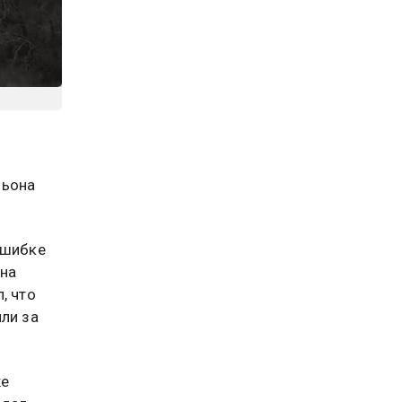
льона
ошибке
 на
, что
ли за
же