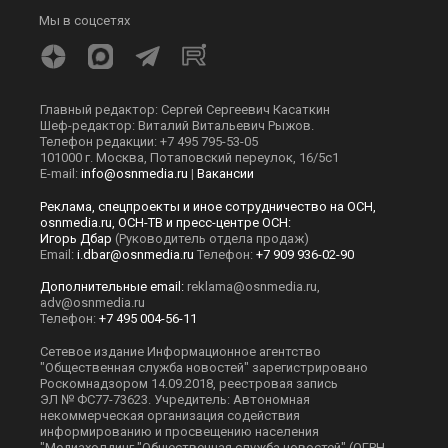
Мы в соцсетях
Главный редактор: Сергей Сергеевич Касаткин
Шеф-редактор: Виталий Витальевич Рыжов.
Телефон редакции: +7 495 795-53-05
101000 г. Москва, Потаповский переулок, 16/5с1
E-mail:
info@osnmedia.ru
|
Вакансии
Реклама, спецпроекты и иное сотрудничество на ОСН,
osnmedia.ru, ОСН-ТВ и пресс-центре ОСН:
Игорь Дбар
(Руководитель отдела продаж)
Email:
i.dbar@osnmedia.ru
Телефон:
+7 909 936-02-90
Дополнительные email:
reklama@osnmedia.ru
,
adv@osnmedia.ru
Телефон:
+7 495 004-56-11
Сетевое издание Информационное агентство
"Общественная служба новостей" зарегистрировано
Роскомнадзором 14.09.2018, реестровая запись
ЭЛ № ФС77-73623. Учредитель: Автономная
некоммерческая организация содействия
информированию и просвещению населения
"Медиахолдинг "Общественная служба новостей" (ОГРН