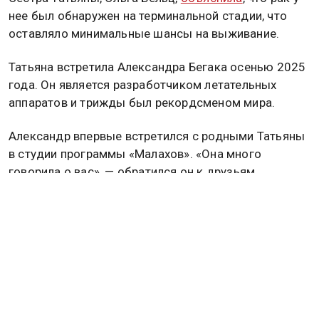
нее был обнаружен на терминальной стадии, что
оставляло минимальные шансы на выживание.
Татьяна встретила Александра Бегака осенью 2025
года. Он является разработчиком летательных
аппаратов и трижды был рекордсменом мира.
Александр впервые встретился с родными Татьяны
в студии программы «Малахов». «Она много
говорила о вас», — обратился он к друзьям
актрисы, добавив, что Татьяна преображалась,
когда говорила о своей любви.
В последний раз они виделись осенью, перед тем
как Бегак уехал на международный авиасалон в
Дубай. 26 февраля он получил от нее сообщение о
том, что она в больнице. Последний разговор
прошел 25 марта, после чего Бегак узнал о ее