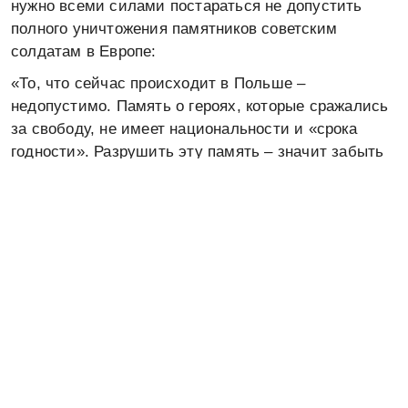
нужно всеми силами постараться не допустить
полного уничтожения памятников советским
солдатам в Европе:
«То, что сейчас происходит в Польше –
недопустимо. Память о героях, которые сражались
за свободу, не имеет национальности и «срока
годности». Разрушить эту память – значит забыть
те горькие уроки, которые нам преподала история».
По словам члена «Офицеров России», полковника
милиции в отставке Валерия Штейнгауза, который
вышел на одиночный пикет у посольства Польши,
он не может равнодушно смотреть «на безобразия,
которые творятся в Европе»:
«Я прошел войну, а в Варшаве сейчас занимаются
тем, что уничтожают память об этом. По всей
Европе очень многие даже не понимают, что это
мы освободили мир от фашизма. Политика такая.