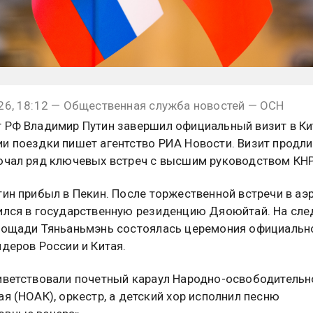
26, 18:12 — Общественная служба новостей — ОСН
 РФ Владимир Путин завершил официальный визит в Ки
и поездки пишет агентство РИА Новости. Визит продли
ючал ряд ключевых встреч с высшим руководством КНР
тин прибыл в Пекин. После торжественной встречи в аэ
ился в государственную резиденцию Дяоюйтай. На сл
лощади Тяньаньмэнь состоялась церемония официальн
идеров России и Китая.
иветствовали почетный караул Народно-освободительн
ая (НОАК), оркестр, а детский хор исполнил песню