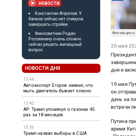
НОВОСТИ
Константин Апрелев: У
банков сейчас нет стимула
завершать стройки
Финсоветник Родин:
Фото: edu.gov.ru
Россиянину очень сложно
сейчас решить жилищный
20 мая 20
вопрос
Президент
завершени
НОВОСТИ ДНЯ
дня и вкл
15:44
19 мая Пу
Автоэксперт Егоров заявил, что
мыть двигатель бывает опасно
он отправ
день на п
15:40
встречи л
AP: Трамп упомянул о газонах 45
раз за 18 месяцев
Путина пр
15:36
армии Кит
Трамп назвал выборы в США