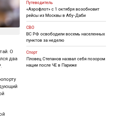
Путеводитель
«Аэрофлот» с 1 октября возобновит
рейсы из Москвы в Абу-Даби
СВО
ВС РФ освободили восемь населенных
пунктов за неделю
тай. О
Спорт
лся два
Пловец Степанов назвал себя позором
нации после ЧЕ в Париже
.
ропорту
едующий
ой
ой