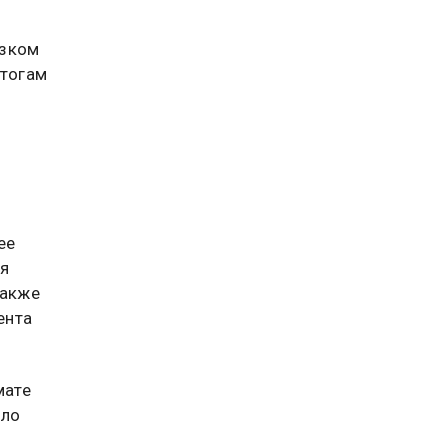
узком
итогам
ее
я
также
ента
мате
ило