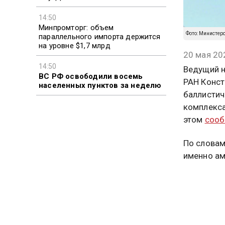
14:50
Минпромторг: объем
Фото: Министерс
параллельного импорта держится
на уровне $1,7 млрд
20 мая 20
14:50
Ведущий н
ВС РФ освободили восемь
РАН Конст
населенных пунктов за неделю
баллистич
комплекса
этом
сооб
По словам
именно ам
«При адм
ПРО, а по
дальности
про дейст