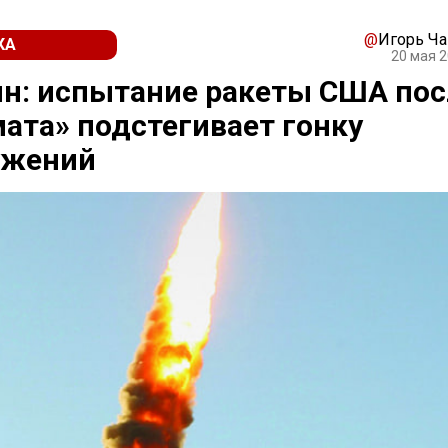
@
Игорь Ч
КА
20 мая 2
н: испытание ракеты США пос
ата» подстегивает гонку
ужений