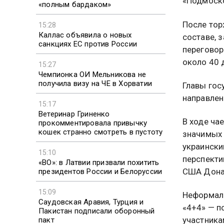
«Подмоско
«полным бардаком»
После тор
15:28
Каллас объявила о новых
составе, 
санкциях ЕС против России
переговор
около 40 
15:27
Чемпионка ОИ Мельникова не
получила визу на ЧЕ в Хорватии
Главы гос
направлен
15:17
Ветеринар Гриненко
В ходе ча
прокомментировала привычку
кошек странно смотреть в пустоту
значимых 
украински
15:10
перспекти
«ВО»: в Латвии призвали похитить
США Дона
президентов России и Белоруссии
15:09
Неформаль
Саудовская Аравия, Турция и
«4+4» — п
Пакистан подписали оборонный
участника
пакт