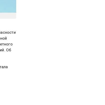
пасности
ьной
кетного
ий. Об
тала
ра по
 и малой
едник