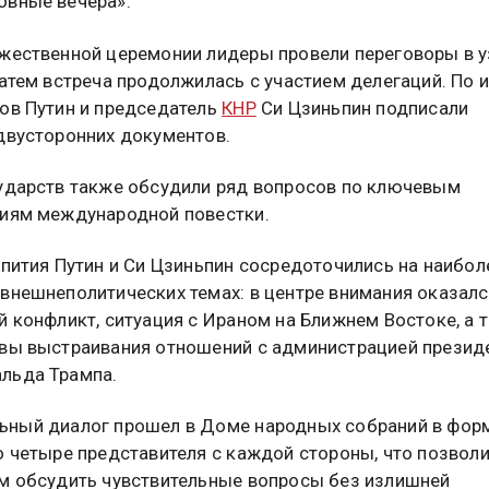
вные вечера».
жественной церемонии лидеры провели переговоры в 
затем встреча продолжилась с участием делегаций. По 
ов Путин и председатель
КНР
Си Цзиньпин подписали
двусторонних документов.
ударств также обсудили ряд вопросов по ключевым
иям международной повестки.
епития Путин и Си Цзиньпин сосредоточились на наибол
внешнеполитических темах: в центре внимания оказалс
й конфликт, ситуация с Ираном на Ближнем Востоке, а 
вы выстраивания отношений с администрацией презид
льда Трампа.
ный диалог прошел в Доме народных собраний в фор
о четыре представителя с каждой стороны, что позвол
м обсудить чувствительные вопросы без излишней