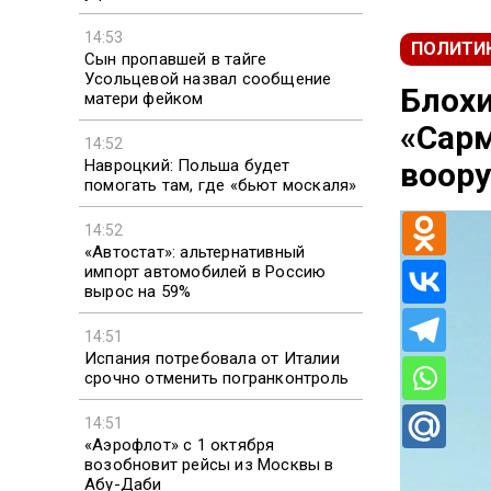
14:53
ПОЛИТИ
Сын пропавшей в тайге
Усольцевой назвал сообщение
Блохи
матери фейком
«Сарм
14:52
Навроцкий: Польша будет
воор
помогать там, где «бьют москаля»
14:52
«Автостат»: альтернативный
импорт автомобилей в Россию
вырос на 59%
14:51
Испания потребовала от Италии
срочно отменить погранконтроль
14:51
«Аэрофлот» с 1 октября
возобновит рейсы из Москвы в
Абу-Даби