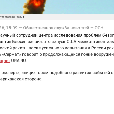
тво обороны России
26, 18:09 — Общественная служба новостей — ОСН
аучный сотрудник центра исследования проблем безо
антин Блохин заявил, что запуск США межконтинентал
еской ракеты после успешного испытания в России ра
 «Сармат» говорит о продолжающейся гонке вооружен
щает
URA.RU.
 эксперта, инициатором подобного развития событий с
ериканская сторона.
инистрации Джорджа Буша-младшего вышли из догово
том при Трампе вышли из Договора по ракетам средней
, а потом не пролонгировали СНВ-3», – напомнил собес
вия Вашингтона.