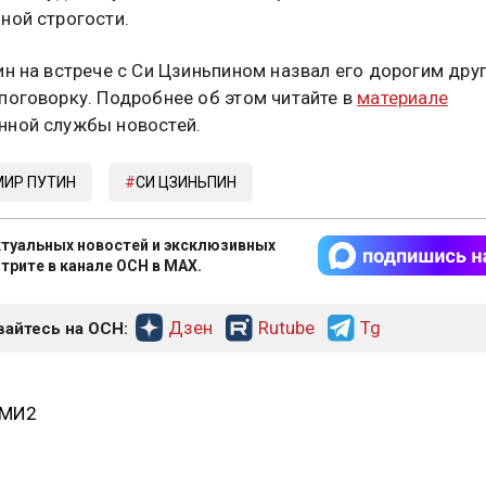
ной строгости.
ин на встрече с Си Цзиньпином назвал его дорогим дру
поговорку. Подробнее об этом читайте в
материале
ной службы новостей.
ИР ПУТИН
СИ ЦЗИНЬПИН
туальных новостей и эксклюзивных
трите в канале ОСН в MAX.
Дзен
Rutube
Tg
айтесь на ОСН:
СМИ2