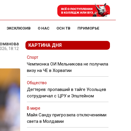
ЭКСКЛЮЗИВ
О НАС
ОСН ТВ
ПРИМОРЬЕ
Романова
КАРТИНА ДНЯ
026, 18:12
Спорт
Чемпионка ОИ Мельникова не получила
визу на ЧЕ в Хорватии
Общество
Дегтерев: пропавший в тайге Усольцев
сотрудничал с ЦРУ и Эпштейном
В мире
Майя Санду пригрозила отключениями
света в Молдавии