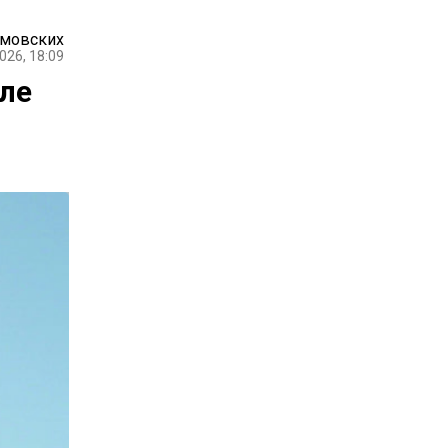
амовских
026, 18:09
ле