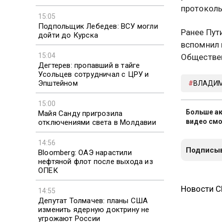
протоколь
15:05
Подпольщик Лебедев: ВСУ могли
Ранее Пут
дойти до Курска
вспомнил 
15:04
Обществен
Дегтерев: пропавший в тайге
Усольцев сотрудничал с ЦРУ и
Эпштейном
ВЛАДИМ
15:00
Больше ак
Майя Санду пригрозила
видео смо
отключениями света в Молдавии
14:56
Подписыв
Bloomberg: ОАЭ нарастили
нефтяной флот после выхода из
ОПЕК
Новости 
14:55
Депутат Толмачев: планы США
изменить ядерную доктрину не
угрожают России