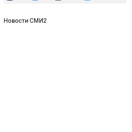
Новости СМИ2
ПОЛИТИКА
ОБЩЕСТВО
ЭКОНОМИКА
ПРОИСШЕСТВИЯ
В МИРЕ
ЭКСКЛЮЗИВ
МНЕНИЯ
СПОРТ
КУЛЬТУРА
О НАС
ОСН ТВ
СПЕЦПРОЕКТЫ
НОВОСТИ КОМПАНИЙ