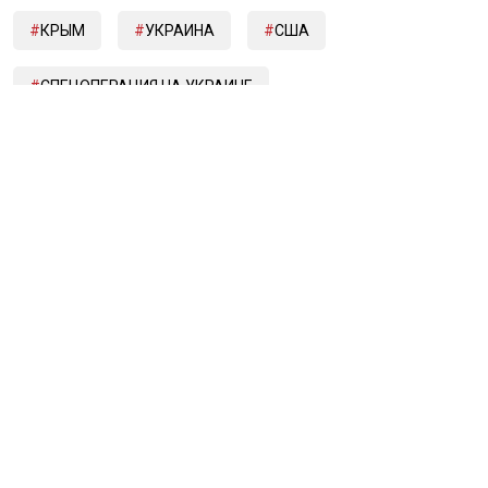
КРЫМ
УКРАИНА
США
СПЕЦОПЕРАЦИЯ НА УКРАИНЕ
Дзен
MAX
Rutube
Tg
Новости СМИ2
ПОЛИТИКА
ОБЩЕСТВО
ЭКОНОМИКА
ПРОИСШЕСТВИЯ
В МИРЕ
ЭКСКЛЮЗИВ