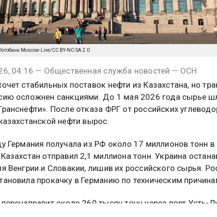
m/Фотобанк Moscow-Live/CC BY-NC-SA 2.0
26, 04:16 — Общественная служба новостей — ОСН
хочет стабильных поставок нефти из Казахстана, но тра
сию осложнен санкциями. До 1 мая 2026 года сырье ш
Транснефти». После отказа ФРГ от российских углевод
 казахстанской нефти вырос.
ду Германия получала из РФ около 17 миллионов тонн в г
 Казахстан отправил 2,1 миллиона тонн. Украина остан
ля Венгрии и Словакии, лишив их российского сырья. Ро
тановила прокачку в Германию по техническим причина
 перенаправит около 260 тысяч тонн через порт Усть-Лу
аспийского трубопроводного консорциума. Вице-прем