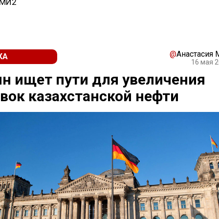
СМИ2
@
Анастасия
КА
16 мая 2
н ищет пути для увеличения
вок казахстанской нефти