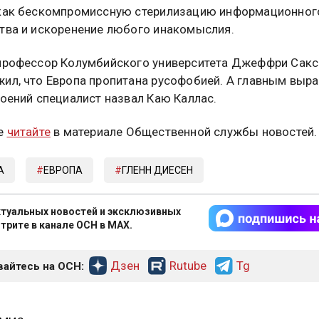
 как бескомпромиссную стерилизацию информационног
тва и искоренение любого инакомыслия.
профессор Колумбийского университета Джеффри Сакс
ил, что Европа пропитана русофобией. А главным выр
роений специалист назвал Каю Каллас.
е
читайте
в материале Общественной службы новостей.
А
ЕВРОПА
ГЛЕНН ДИЕСЕН
туальных новостей и эксклюзивных
трите в канале ОСН в MAX.
Дзен
Rutube
Tg
айтесь на ОСН: