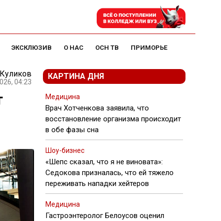
ЭКСКЛЮЗИВ
О НАС
ОСН ТВ
ПРИМОРЬЕ
 Куликов
КАРТИНА ДНЯ
026, 04:23
т
Медицина
Врач Хотченкова заявила, что
восстановление организма происходит
в обе фазы сна
Шоу-бизнес
«Шепс сказал, что я не виновата»:
Седокова призналась, что ей тяжело
переживать нападки хейтеров
Медицина
Гастроэнтеролог Белоусов оценил