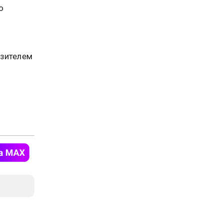
о
азителем