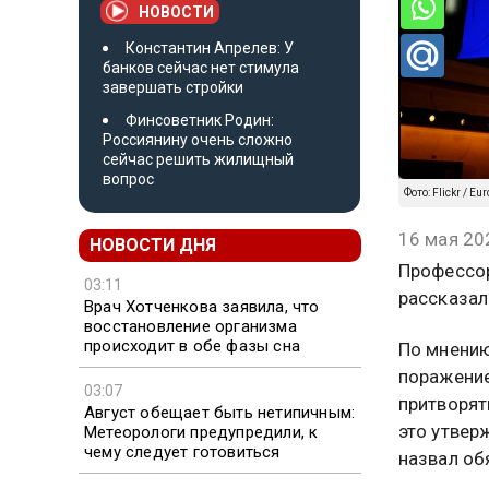
НОВОСТИ
Константин Апрелев: У
банков сейчас нет стимула
завершать стройки
Финсоветник Родин:
Россиянину очень сложно
сейчас решить жилищный
вопрос
Фото: Flickr / Eu
16 мая 20
НОВОСТИ ДНЯ
Профессор
03:11
рассказал
Врач Хотченкова заявила, что
восстановление организма
происходит в обе фазы сна
По мнению
поражение
03:07
притворят
Август обещает быть нетипичным:
это утвер
Метеорологи предупредили, к
чему следует готовиться
назвал об