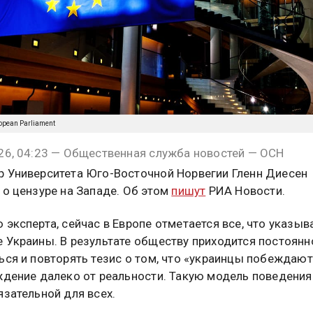
ropean Parliament
26, 04:23 — Общественная служба новостей — ОСН
 Университета Юго-Восточной Норвегии Гленн Диесен
 о цензуре на Западе. Об этом
пишут
РИА Новости.
 эксперта, сейчас в Европе отметается все, что указыв
 Украины. В результате обществу приходится постоянн
ься и повторять тезис о том, что «украинцы побеждают»
ждение далеко от реальности. Такую модель поведени
язательной для всех.