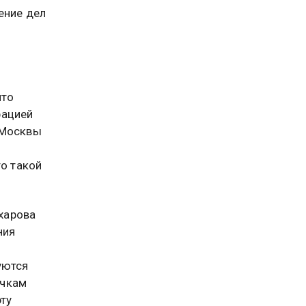
ение дел
что
рацией
 Москвы
то такой
харова
ния
уются
очкам
эту