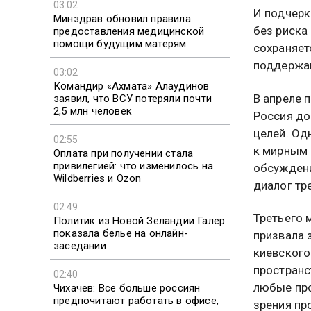
03:02
И подчерк
Минздрав обновил правила
без риска
предоставления медицинской
помощи будущим матерям
сохраняет
поддержан
03:02
Командир «Ахмата» Алаудинов
В апреле 
заявил, что ВСУ потеряли почти
2,5 млн человек
Россия до
целей. Од
02:55
к мирным 
Оплата при получении стала
привилегией: что изменилось на
обсуждени
Wildberries и Ozon
диалог тр
02:49
Третьего 
Политик из Новой Зеландии Галер
показала белье на онлайн-
призвала 
заседании
киевского
пространс
02:40
любые про
Чихачев: Все больше россиян
предпочитают работать в офисе,
зрения пр