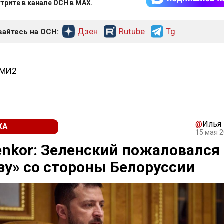
трите в канале ОСН в MAX.
Дзен
Rutube
Tg
айтесь на ОСН:
СМИ2
@
Илья
КА
15 мая 2
nkor: Зеленский пожаловался
зу» со стороны Белоруссии