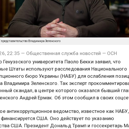
m / представительство Владимира Зеленского
26, 22:35 — Общественная служба новостей — ОСН
 Генуэзского университета Паоло Бекки заявил, что
ные Штаты используют расследования Национального
пционного бюро Украины (НАБУ) для ослабления пози
а Владимира Зеленского. Так эксперт прокомментиров
нный скандал, в центре которого оказался бывший гла
енского Андрей Ермак. Об этом сообщил в своих соцсе
ое антикоррупционное ведомство, известное как НАБУ
 финансируется США. Оно действует по указанию
ства США. Президент Дональд Трамп и госсекретарь М