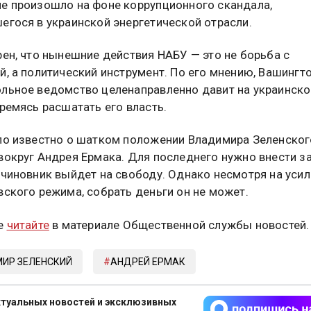
е произошло на фоне коррупционного скандала,
егося в украинской энергетической отрасли.
рен, что нынешние действия НАБУ — это не борьба с
й, а политический инструмент. По его мнению, Вашингт
льное ведомство целенаправленно давит на украинско
тремясь расшатать его власть.
ло известно о шатком положении Владимира Зеленског
вокруг Андрея Ермака. Для последнего нужно внести за
-чиновник выйдет на свободу. Однако несмотря на усил
вского режима, собрать деньги он не может.
е
читайте
в материале Общественной службы новостей.
ИР ЗЕЛЕНСКИЙ
АНДРЕЙ ЕРМАК
туальных новостей и эксклюзивных