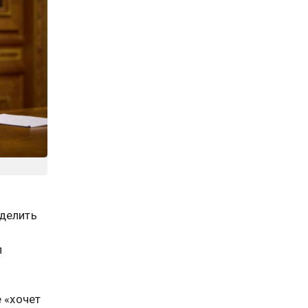
еделить
л
 «хочет