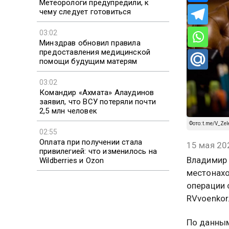
Метеорологи предупредили, к
чему следует готовиться
03:02
Минздрав обновил правила
предоставления медицинской
помощи будущим матерям
03:02
Командир «Ахмата» Алаудинов
заявил, что ВСУ потеряли почти
2,5 млн человек
Фото: t.me/V_Zele
02:55
Оплата при получении стала
15 мая 20
привилегией: что изменилось на
Владимир 
Wildberries и Ozon
местонахо
операции 
RVvoenkor
По данным