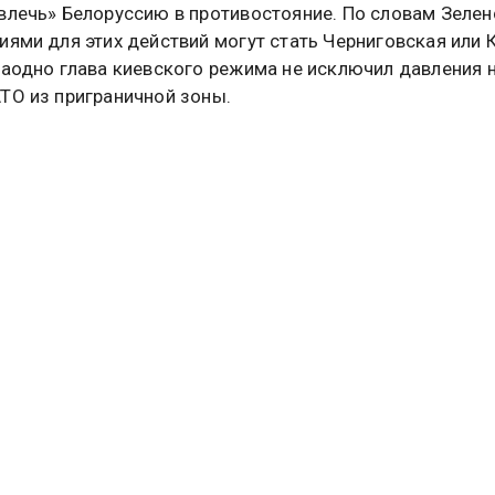
влечь» Белоруссию в противостояние. По словам Зелен
иями для этих действий могут стать Черниговская или 
Заодно глава киевского режима не исключил давления 
ТО из приграничной зоны.
оказательств Зеленский не привел. Все в очередной ра
ось громкими и безосновательными заявлениями.
аинские СМИ обратили внимание на ситуацию с экс-гла
енского Андреем Ермаком. Тот задержан по подозрен
 и прочих махинациях. Сейчас он за решеткой, и за его 
ребуется внести залог.
вского режима старается организовать сбор денег, но в
о. Спонсировать Ермака никто не хочет. По мнению
телей украинских СМИ, это свидетельствует о серьезн
и влияния и авторитета Владимира Зеленского.