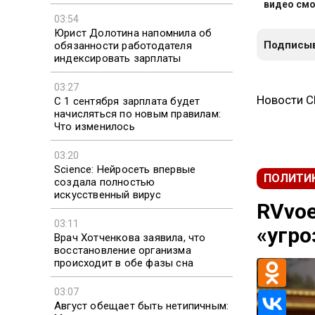
видео смо
03:54
Юрист Долотина напомнила об
Подписыв
обязанности работодателя
индексировать зарплаты
03:27
Новости 
С 1 сентября зарплата будет
начисляться по новым правилам:
Что изменилось
03:20
Science: Нейросеть впервые
ПОЛИТИ
создала полностью
искусственный вирус
RVvoe
03:11
«угро
Врач Хотченкова заявила, что
восстановление организма
происходит в обе фазы сна
03:07
Август обещает быть нетипичным: