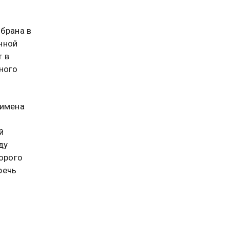
збрана в
нной
т в
ного
 имена
й
ду
торого
речь