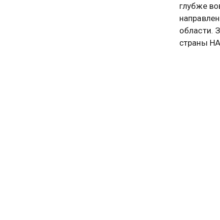
глубже во
направлен
области. 
страны НА
Никаких д
ограничил
Ранее укр
офиса Зел
коррупции
свободу т
Глава кие
безуспешн
представи
ослаблени