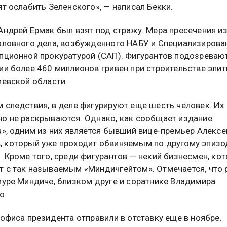
ят ослабить Зеленского», — написал Бекки.
Андрей Ермак был взят под стражу. Мера пресечения и
оловного дела, возбужденного НАБУ и Специализирова
пционной прокуратурой (САП). Фигурантов подозреваю
ии более 460 миллионов гривен при строительстве элит
иевской области.
 следствия, в деле фигурируют еще шесть человек. Их
о не раскрываются. Однако, как сообщает издание
a», одним из них является бывший вице-премьер Алексе
 который уже проходит обвиняемым по другому эпизо
. Кроме того, среди фигурантов — некий бизнесмен, ко
 с так называемым «Миндичгейтом». Отмечается, что 
муре Миндиче, близком друге и соратнике Владимира
о.
 офиса президента отправили в отставку еще в ноябре.