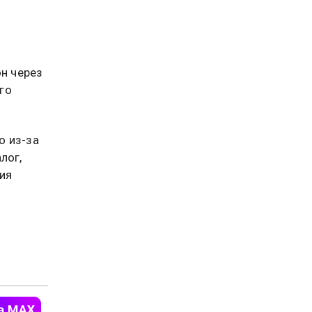
он через
го
о из-за
лог,
ия