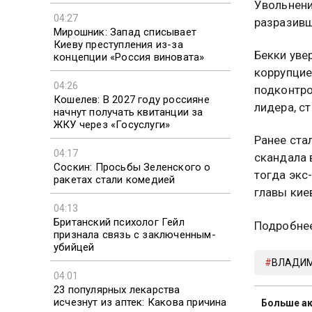
Увольнени
04:27
разразивш
Мирошник: Запад списывает
Киеву преступления из-за
Бекки уве
концепции «Россия виновата»
коррупцие
04:26
подконтро
Кошелев: В 2027 году россияне
лидера, с
начнут получать квитанции за
ЖКУ через «Госуслуги»
Ранее ста
04:17
скандала 
Соскин: Просьбы Зеленского о
тогда экс
ракетах стали комедией
главы кие
04:13
Британский психолог Гейл
Подробне
признала связь с заключенным-
убийцей
ВЛАДИМ
04:01
23 популярных лекарства
исчезнут из аптек: Какова причина
Больше ак