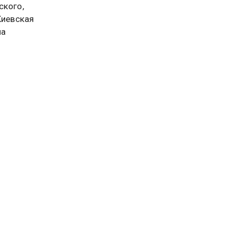
ского,
Киевская
на
з
вой
ию в
выход на
се
ом