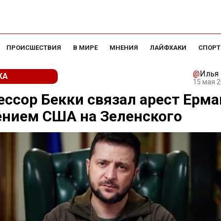
ПРОИСШЕСТВИЯ
В МИРЕ
МНЕНИЯ
ЛАЙФХАКИ
СПОРТ
@
Илья
КА
15 мая 2
ссор Бекки связал арест Ерма
ением США на Зеленского