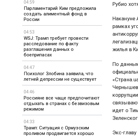
04:59
Рубио хот
Парламентарий Ким предложила
создать алиментный фонд в
Накануне 
России
рамках уг
04:53
антикорру
WSJ: Трамп требует провести
легализац
расследование по факту
жилья в К
разглашения данных о
боеприпасах
По данным
04:47
официальн
Психолог Злобина заявила, что
летней депрессии не существует
«Страна.u
Чернышев,
04:46
коррупции
Россияне все чаще предпочитают
связывают
отдыхать в странах с безвизовым
режимом
идет о Ти
Зеленског
04:33
Трамп: Ситуация с Ормузским
Экс-главу
проливом продвигается хорошо