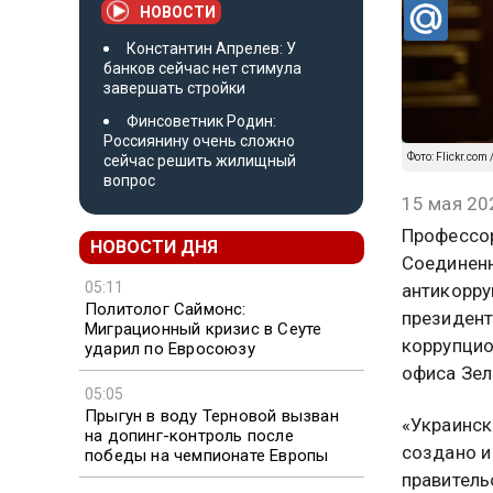
НОВОСТИ
Константин Апрелев: У
банков сейчас нет стимула
завершать стройки
Финсоветник Родин:
Россиянину очень сложно
Фото: Flickr.co
сейчас решить жилищный
вопрос
15 мая 20
Профессор
НОВОСТИ ДНЯ
Соединен
05:11
антикорру
Политолог Саймонс:
президент
Миграционный кризис в Сеуте
коррупцио
ударил по Евросоюзу
офиса Зел
05:05
Прыгун в воду Терновой вызван
«Украинск
на допинг-контроль после
создано и
победы на чемпионате Европы
правитель