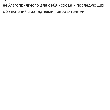
неблагоприятного для себя исхода и последующих
объяснений с западными покровителями.
Ранее Пашинян заявил, что
Армения
не будет
спорить с Россией по вопросу ЕАЭС. Подробнее об
этом читайте в
материале
Общественной службы
новостей.
РОССИЯ
АРМЕНИЯ
Дзен
MAX
Rutube
Tg
Новости СМИ2