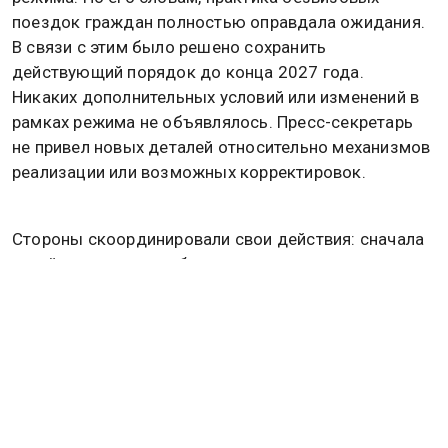
поездок граждан полностью оправдала ожидания.
В связи с этим было решено сохранить
действующий порядок до конца 2027 года.
Никаких дополнительных условий или изменений в
рамках режима не объявлялось. Пресс-секретарь
не привел новых деталей относительно механизмов
реализации или возможных корректировок.
Стороны скоординировали свои действия: сначала
китайская сторона объявила о продлении, затем
российская подтвердила аналогичный шаг. Песков
отметил, что опыт безвизового взаимодействия
оценивается как положительный. Никаких других
комментариев относительно условий или сроков
действия режима не прозвучало. Следовательно, на
данный момент известно лишь о продлении
безвизового режима на 2027 год. Решение