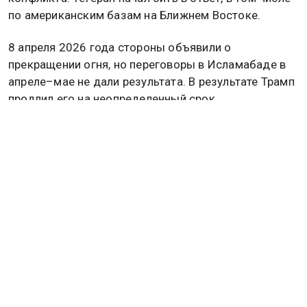
по американским базам на Ближнем Востоке.
8 апреля 2026 года стороны объявили о
прекращении огня, но переговоры в Исламабаде в
апреле–мае не дали результата. В результате Трамп
продлил его на неопределенный срок.
Активная фаза боевых действий остановилась, но
мирного соглашения к настоящему моменту
стороны не достигли. Переговоры находятся в
подвешенном состоянии — дипломатические
каналы работают, но США и Иран публично
отвергают предложения друг друга.
Ранее
Трамп
заявил, что ответ Ирана на инициативу
США «совершенно неприемлемый». Подробнее об
этом читайте в
материале
Общественной службы
новостей.