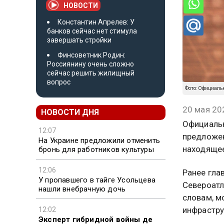
НОВОСТИ
Константин Апрелев: У
банков сейчас нет стимула
завершать стройки
Финсоветник Родин:
Россиянину очень сложно
сейчас решить жилищный
вопрос
Фото: Официаль
20 мая 20
НОВОСТИ ДНЯ
Официальн
12:07
предложен
На Украине предложили отменить
находящее
бронь для работников культуры
12:06
Ранее гла
У пропавшего в тайге Усольцева
Североатл
нашли внебрачную дочь
словам, м
инфрастру
12:02
Эксперт гибридной войны де