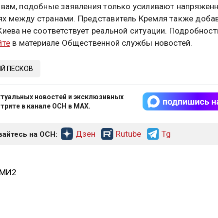
овам, подобные заявления только усиливают напряженн
х между странами. Представитель Кремля также добав
Киева не соответствует реальной ситуации. Подробност
йте
в материале Общественной службы новостей.
Й ПЕСКОВ
туальных новостей и эксклюзивных
трите в канале ОСН в MAX.
Дзен
Rutube
Tg
айтесь на ОСН:
СМИ2