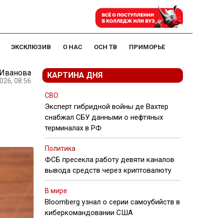
ЭКСКЛЮЗИВ
О НАС
ОСН ТВ
ПРИМОРЬЕ
 Иванова
КАРТИНА ДНЯ
026, 08:56
СВО
Эксперт гибридной войны де Вахтер
снабжал СБУ данными о нефтяных
терминалах в РФ
Политика
ФСБ пресекла работу девяти каналов
вывода средств через криптовалюту
В мире
Bloomberg узнал о серии самоубийств в
киберкомандовании США