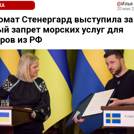
@
Илья
КА
20 мая 2
мат Стенергард выступила за
й запрет морских услуг для
ров из РФ