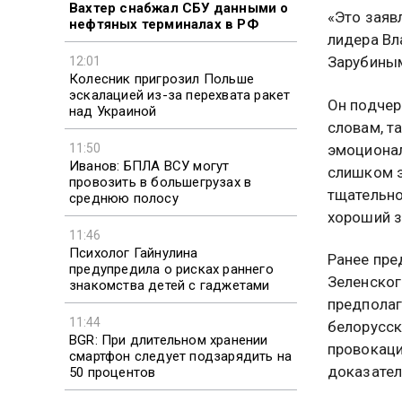
Вахтер снабжал СБУ данными о
«Это заяв
нефтяных терминалах в РФ
лидера Вл
Зарубины
12:01
Колесник пригрозил Польше
эскалацией из-за перехвата ракет
Он подчер
над Украиной
словам, т
11:50
эмоционал
Иванов: БПЛА ВСУ могут
слишком э
провозить в большегрузах в
тщательно
среднюю полосу
хороший з
11:46
Психолог Гайнулина
Ранее пре
предупредила о рисках раннего
Зеленског
знакомства детей с гаджетами
предполаг
11:44
белорусск
BGR: При длительном хранении
провокаци
смартфон следует подзарядить на
доказател
50 процентов