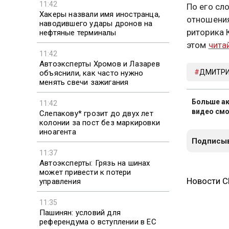
11:42
По его сл
Хакеры назвали имя иностранца,
отношения
наводившего удары дронов на
риторика 
нефтяные терминалы
этом
чита
11:42
Автоэксперты Хромов и Лазарев
ДМИТРИ
объяснили, как часто нужно
менять свечи зажигания
Больше ак
11:42
видео смо
Слепакову* грозит до двух лет
колонии за пост без маркировки
иноагента
Подписыв
11:37
Автоэксперты: Грязь на шинах
может привести к потери
Новости 
управления
11:35
Пашинян: условий для
референдума о вступлении в ЕС