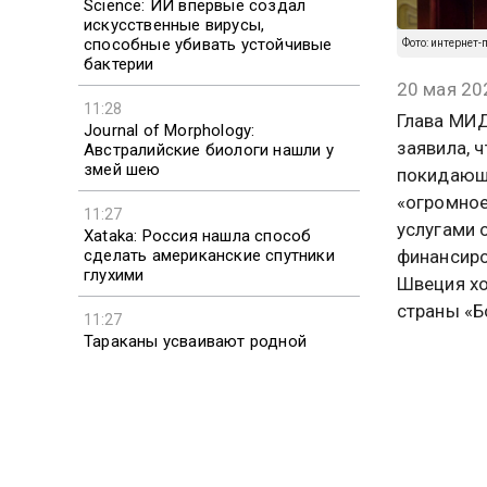
Science: ИИ впервые создал
искусственные вирусы,
способные убивать устойчивые
Фото: интернет
бактерии
20 мая 20
11:28
Глава МИД
Journal of Morphology:
заявила, 
Австралийские биологи нашли у
змей шею
покидающи
«огромное
11:27
услугами 
Xataka: Россия нашла способ
сделать американские спутники
финансиро
глухими
Швеция хо
страны «Б
11:27
Тараканы усваивают родной
запах и микробиом через
Министр у
поедание фекалий
морские у
Кремля. О
оказались
Ранее, в 