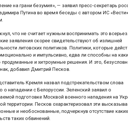
ление на грани безумия», — заявил пресс-секретарь рос
адимира Путина во время беседы с автором ИС «Вести
м.
кнул, что не считает нужным воспринимать это всерьез.
акие заявления скорее свидетельствуют об излишней
ьности литовских политиков. Политики, которые дейс
моционально и импульсивно, едва ли способны на как
 продуманные и хитроумные решения. И это, безусловн
нак, добавил Дмитрий Песков.
дставитель Кремля назвал подстрекательством слова
о о нападении с Белоруссии. Зеленский заявил о
аемой подготовке Москвой военного нападения на Укр
ой территории. Песков охарактеризовал эти высказыва
онные и необоснованные, подчеркнув отсутствие каки
ьств таких обвинений.