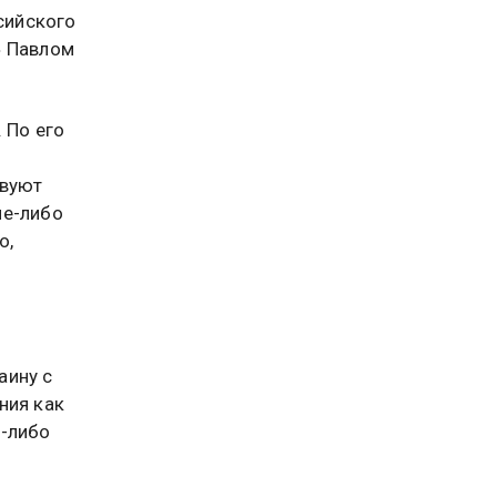
сийского
» Павлом
 По его
твуют
ие-либо
о,
аину с
ния как
х-либо