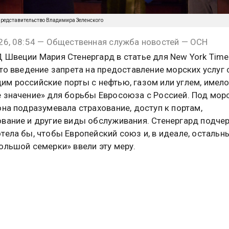
-представительство Владимира Зеленского
26, 08:54 — Общественная служба новостей — ОСН
 Швеции Мария Стенергард в статье для New York Time
что введение запрета на предоставление морских услуг 
м российские порты с нефтью, газом или углем, имел
 значение» для борьбы Евросоюза с Россией. Под мор
она подразумевала страхование, доступ к портам,
вание и другие виды обслуживания. Стенергард подчер
тела бы, чтобы Европейский союз и, в идеале, остальн
ольшой семерки» ввели эту меру.
казала, что переход от ограничения цен к полному запр
слуги нанес бы «значительный удар» по финансовым р
на также отметила, что западные санкции против Росс
 «эффективными», и призвала Евросоюз продолжать да
феврале, замглавы британского МИД Стивен Даути заяви