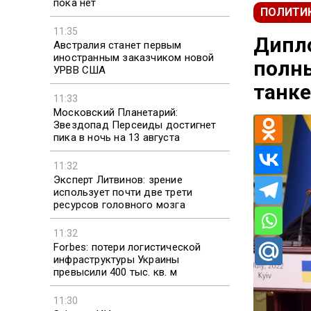
пока нет
ПОЛИТИ
11:35
Дипло
Австралия станет первым
иностранным заказчиком новой
полны
УРВВ США
танке
11:33
Московский Планетарий:
Звездопад Персеиды достигнет
пика в ночь на 13 августа
11:32
Эксперт Литвинов: зрение
использует почти две трети
ресурсов головного мозга
11:32
Forbes: потери логистической
инфраструктуры Украины
превысили 400 тыс. кв. м
11:30