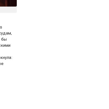
s
судам,
о бы
скими
кнула:
ые
ету на
есурсам
ии
вление.
л, что