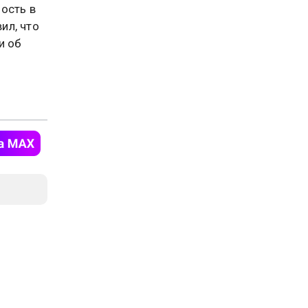
ость в
ил, что
и об