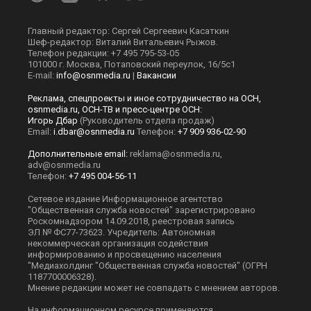
Главный редактор: Сергей Сергеевич Касаткин
Шеф-редактор: Виталий Витальевич Рыжов.
Телефон редакции: +7 495 795-53-05
101000 г. Москва, Потаповский переулок, 16/5с1
E-mail:
info@osnmedia.ru
|
Вакансии
Реклама, спецпроекты и иное сотрудничество на ОСН,
osnmedia.ru, ОСН-ТВ и пресс-центре ОСН:
Игорь Дбар
(Руководитель отдела продаж)
Email:
i.dbar@osnmedia.ru
Телефон:
+7 909 936-02-90
Дополнительные email:
reklama@osnmedia.ru
,
adv@osnmedia.ru
Телефон:
+7 495 004-56-11
Сетевое издание Информационное агентство
"Общественная служба новостей" зарегистрировано
Роскомнадзором 14.09.2018, реестровая запись
ЭЛ № ФС77-73623. Учредитель: Автономная
некоммерческая организация содействия
информированию и просвещению населения
"Медиахолдинг "Общественная служба новостей" (ОГРН
1187700006328).
Мнение редакции может не совпадать с мнением авторов.
На информационном ресурсе применяются