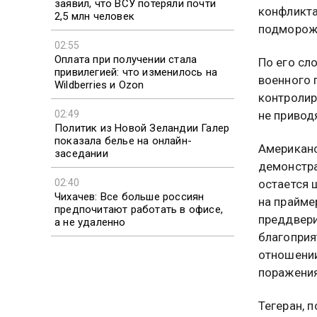
заявил, что ВСУ потеряли почти
конфликта
2,5 млн человек
подмороже
02:55
Оплата при получении стала
По его сл
привилегией: что изменилось на
военного 
Wildberries и Ozon
контролир
02:49
не привод
Политик из Новой Зеландии Галер
показала белье на онлайн-
Американс
заседании
демонстра
02:40
остается
Чихачев: Все больше россиян
на прайме
предпочитают работать в офисе,
преддвери
а не удаленно
благоприя
отношении
поражения
Тегеран, 