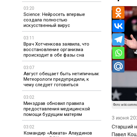
03:20
Science: Нейросеть впервые
создала полностью
искусственный вирус
03:11
Врач Хотченкова заявила, что
восстановление организма
происходит в обе фазы сна
03:07
Август обещает быть нетипичным:
Метеорологи предупредили, к
чему следует готовиться
03:02
Минздрав обновил правила
Фото: wiki comm
предоставления медицинской
помощи будущим матерям
3 июня 20
Старший н
03:02
Командир «Ахмата» Алаудинов
Павел Ко