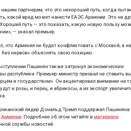
 нашим партнерам, что это нехороший путь, когда пыта
ть, какой вред может нанести ЕАЭС Армении. Это не д
 Хороший путь — это показать, какую новую пользу мо
нии», — указал премьер.
л, что Армения не будет конфликтовать с Москвой, а н
 без нервов» объяснять свою позицию.
ыступлении Пашинян также затронул экономические
вы республики. Премьер-министр призвал не ставить в
рцем и государством». Он акцентировал внимание на то
дут и розы, и перец, и абрикосы, а их экспорт увеличит
за.
риканский лидер Дональд Трамп поддержал Пашиняна 
в
Армении
. Подробнее об этом читайте в
материале
ной службы новостей.