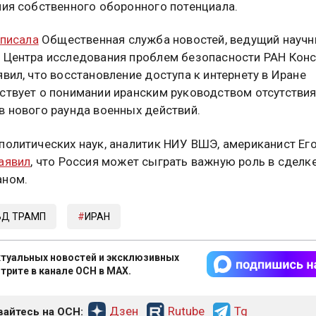
ния собственного оборонного потенциала.
писала
Общественная служба новостей, ведущий науч
 Центра исследования проблем безопасности РАН Конс
явил, что восстановление доступа к интернету в Иране
ствует о понимании иранским руководством отсутстви
в нового раунда военных действий.
политических наук, аналитик НИУ ВШЭ, американист Ег
аявил
, что Россия может сыграть важную роль в сделк
аном.
Д ТРАМП
ИРАН
туальных новостей и эксклюзивных
трите в канале ОСН в MAX.
Дзен
Rutube
Tg
айтесь на ОСН: