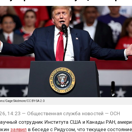
ons/Gage Skidmore/CC BY-SA 2.0
26, 14:23 — Общественная служба новостей — ОСН
аучный сотрудник Института США и Канады РАН, амери
шкин
заявил
в беседе с Ридусом, что текущее состояние