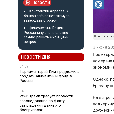
НОВОСТИ
Константин Апрелев: У
банков сейчас нет стимула
завершать стройки
Финсоветник Родин:
Россиянину очень сложно
Фото: Правител
сейчас решить жилищный
вопрос
3 июня 20
Премьер-м
НОВОСТИ ДНЯ
намерена 
04:59
экономиче
Парламентарий Ким предложила
создать алиментный фонд в
Однако, п
России
Еревану п
04:53
WSJ: Трамп требует провести
На встреч
расследование по факту
подчеркну
разглашения данных о
боеприпасах
дружески