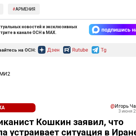
АРМЕНИЯ
туальных новостей и эксклюзивных
трите в канале ОСН в MAX.
Дзен
Rutube
Tg
айтесь на ОСН:
СМИ2
@
Игорь Ч
КА
3 июня 2
канист Кошкин заявил, что
а устраивает ситуация в Иран