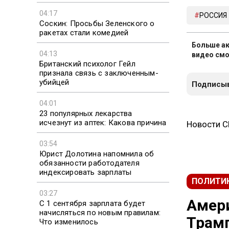
04:17
РОССИЯ
Соскин: Просьбы Зеленского о
ракетах стали комедией
Больше ак
04:13
видео смо
Британский психолог Гейл
признала связь с заключенным-
убийцей
Подписыв
04:01
23 популярных лекарства
исчезнут из аптек: Какова причина
Новости 
03:54
Юрист Долотина напомнила об
обязанности работодателя
индексировать зарплаты
ПОЛИТИ
03:27
Амери
С 1 сентября зарплата будет
начисляться по новым правилам:
Трамп
Что изменилось