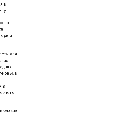
я в
пу.
вного
ся
оторые
ость для
ение
еждают
Айовы, в
я в
терпеть
 времени