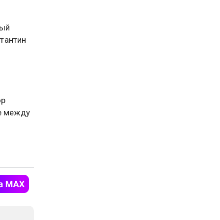
ный
тантин
я
ор
е между