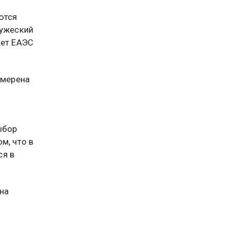
ются
ружеский
жет ЕАЭС
амерена
ыбор
м, что в
ся в
на