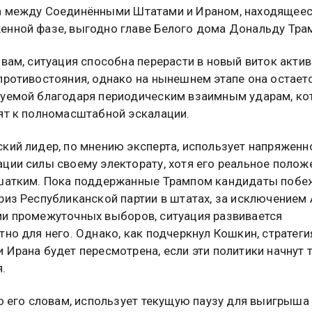
 между Соединёнными Штатами и Ираном, находящеес
нной фазе, выгодно главе Белого дома Дональду Трам
овам, ситуация способна перерасти в новый виток акти
противостояния, однако на нынешнем этапе она остает
уемой благодаря периодическим взаимным ударам, к
ят к полномасштабной эскалации.
кий лидер, по мнению эксперта, использует напряженн
ции силы своему электорату, хотя его реальное полож
 шатким. Пока поддержанные Трампом кандидаты поб
риз Республиканской партии в штатах, за исключением 
и промежуточных выборов, ситуация развивается
тно для него. Однако, как подчеркнул Кошкин, стратеги
 Ирана будет пересмотрена, если эти политики начнут 
.
по его словам, использует текущую паузу для выигрыша