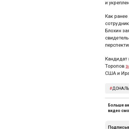
и укрепле
Как ранее
сотрудник
Блохин за
свидетель
перспекти
Кандидат 
Торопов
з
США и Ир
ДОНАЛЬ
Больше ак
видео смо
Подписыв