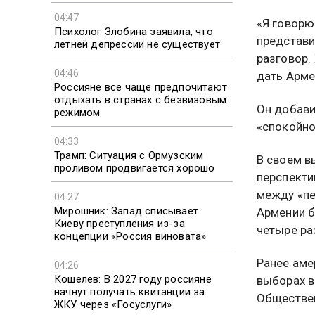
04:47
«Я говорю
Психолог Злобина заявила, что
представи
летней депрессии не существует
разговор.
04:46
дать Арме
Россияне все чаще предпочитают
отдыхать в странах с безвизовым
Он добави
режимом
«спокойно
04:33
Трамп: Ситуация с Ормузским
В своем в
проливом продвигается хорошо
перспекти
между «пе
04:27
Мирошник: Запад списывает
Армении бу
Киеву преступления из-за
четыре ра
концепции «Россия виновата»
Ранее аме
04:26
Кошелев: В 2027 году россияне
выборах 
начнут получать квитанции за
Обществен
ЖКУ через «Госуслуги»