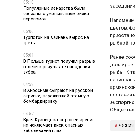
05:10
заседании
Популярные лекарства были
связаны с уменьшением риска
переломов
Напомним,
цветов, ф
05:06
приостано
Турпоток на Хайнань вырос на
рыбной пр
треть
05:01
Ранее соо
В Польше турист получил разрыв
долларов 
голени в результате нападения
рыбы. К т
зубра
националь
04:58
армянской
В Хиросиме сыграют на русской
поставки 
скрипке, пережившей атомную
бомбардировку
экспортно
Обществен
04:57
Врач Кузнецова: хорошее зрение
не исключает риск опасных
РОССИЯ
заболеваний глаз