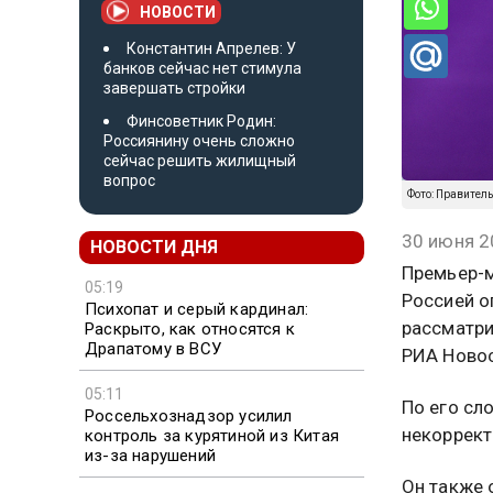
НОВОСТИ
Константин Апрелев: У
банков сейчас нет стимула
завершать стройки
Финсоветник Родин:
Россиянину очень сложно
сейчас решить жилищный
вопрос
Фото: Правител
30 июня 2
НОВОСТИ ДНЯ
Премьер-м
05:19
Россией о
Психопат и серый кардинал:
рассматри
Раскрыто, как относятся к
Драпатому в ВСУ
РИА Новос
05:11
По его сл
Россельхознадзор усилил
некоррект
контроль за курятиной из Китая
из-за нарушений
Он также 