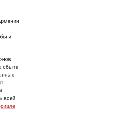
Армении
ыбы и
онов
а сбыта
данные
рт
м
% всей
ериале