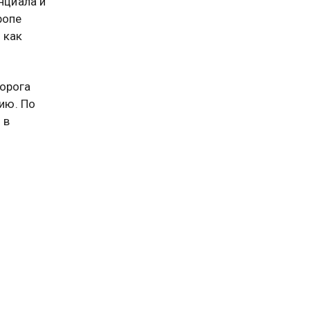
нциала и
ропе
 как
порога
ию. По
 в
событий
, что
 в
яется