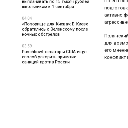
По его сл
выплачивать по 15 тысяч рублей
школьникам к 1 сентября
подготовк
активно ф
04:04
агрессивн
«Позорище для Киева»: В Киеве
обратились к Зеленскому после
ночных обстрелов
Полянский
для возмо
03:59
его мнени
Punchbowl: сенаторы США ищут
конфликт 
способ ускорить принятие
санкций против России
Он также 
03:51
возможной
ScienceAlert: определённые
бактерии привлекают комаров к
может про
человеку
Ранее зам
страны За
районе 20
нанесение