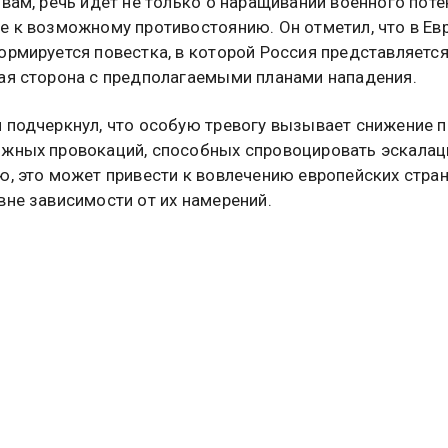
овам, речь идет не только о наращивании военного поте
е к возможному противостоянию. Он отметил, что в Ев
ормируется повестка, в которой Россия представляется
ая сторона с предполагаемыми планами нападения.
 подчеркнул, что особую тревогу вызывает снижение 
жных провокаций, способных спровоцировать эскалац
ю, это может привести к вовлечению европейских стран
вне зависимости от их намерений.
прокомментировал заявления европейских политиков о
 войне с Россией к 2030 году, отметив, что развитие 
изойти быстрее.
еститель главы МИД России Александр Грушко заявлял
пада рассматривают сценарий столкновения с Россией
30 года. По его оценке, ключевой целью ЕС и НАТО явл
 России стратегического поражения.