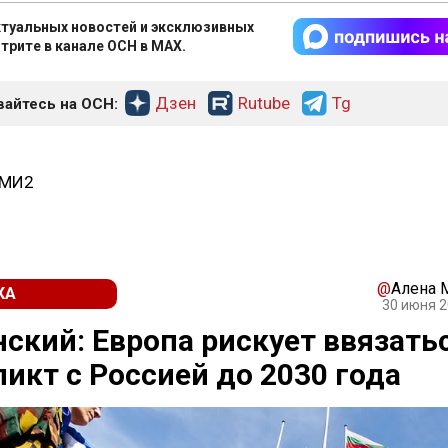
туальных новостей и эксклюзивных
трите в канале ОСН в MAX.
Дзен
Rutube
Tg
айтесь на ОСН:
СМИ2
@
Алена 
КА
30 июня 2
ский: Европа рискует ввязатьс
икт с Россией до 2030 года