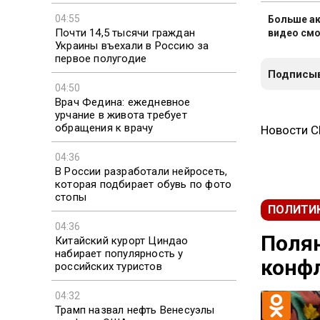
04:55
Больше ак
Почти 14,5 тысячи граждан
видео смо
Украины въехали в Россию за
первое полугодие
Подписыв
04:50
Врач Федина: ежедневное
урчание в живота требует
обращения к врачу
Новости 
04:36
В России разработали нейросеть,
которая подбирает обувь по фото
стопы
ПОЛИТИ
04:36
Полян
Китайский курорт Циндао
набирает популярность у
конфл
российских туристов
04:32
Трамп назвал нефть Венесуэлы