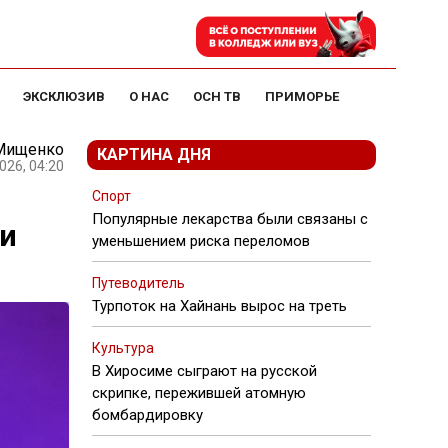
ЭКСКЛЮЗИВ
О НАС
ОСН ТВ
ПРИМОРЬЕ
Мищенко
КАРТИНА ДНЯ
026, 04:20
Спорт
Популярные лекарства были связаны с
ии
уменьшением риска переломов
Путеводитель
Турпоток на Хайнань вырос на треть
Культура
В Хиросиме сыграют на русской
скрипке, пережившей атомную
бомбардировку