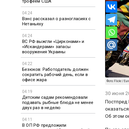
трофеем США
04:24
Вэнс рассказал о разногласиях с
Нетаньяху
04:24
ВС РФ выжгли «Цирконами» и
«Искандерами» запасы
вооружения Украины
04:22
Безюков: Работодатель должен
сократить рабочий день, если в
офисе жара
Фото: Flickr / Eu
04:19
30 июня 2
Детским садам рекомендовали
Постпред 
подавать рыбные блюда не менее
двух раз в неделю
оказаться
Об этом о
04:11
В ОП РФ предложили