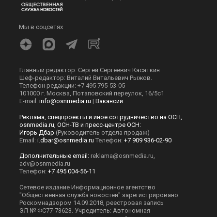
Мы в соцсетях
Главный редактор: Сергей Сергеевич Касаткин
Шеф-редактор: Виталий Витальевич Рыжов.
Телефон редакции: +7 495 795-53-05
101000 г. Москва, Потаповский переулок, 16/5с1
E-mail:
info@osnmedia.ru
|
Вакансии
Реклама, спецпроекты и иное сотрудничество на ОСН,
osnmedia.ru, ОСН-ТВ и пресс-центре ОСН:
Игорь Дбар
(Руководитель отдела продаж)
Email:
i.dbar@osnmedia.ru
Телефон:
+7 909 936-02-90
Дополнительные email:
reklama@osnmedia.ru
,
adv@osnmedia.ru
Телефон:
+7 495 004-56-11
Сетевое издание Информационное агентство
"Общественная служба новостей" зарегистрировано
Роскомнадзором 14.09.2018, реестровая запись
ЭЛ № ФС77-73623. Учредитель: Автономная