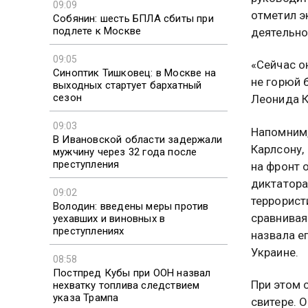
09:09
отметил э
Собянин: шесть БПЛА сбиты при
подлете к Москве
деятельно
09:05
«Сейчас о
Синоптик Тишковец: в Москве на
не горюй 
выходных стартует бархатный
сезон
Леонида К
09:03
Напомним,
В Ивановской области задержали
Карлсону,
мужчину через 32 года после
преступления
на фронт 
диктатора
09:02
террорист
Володин: введены меры против
сравнивая
уехавших и виновных в
преступлениях
назвала е
Украине.
08:58
Постпред Кубы при ООН назвал
При этом 
нехватку топлива следствием
указа Трампа
свитере. 