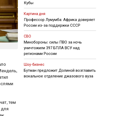
Кубы
Картина дня
Профессор Лумумба: Африка доверяет
России из-за поддержки СССР
СВО
Минобороны: силы ПВО за ночь
уничтожили 397 БПЛА ВСУ над
регионами России
ало
Шоу-бизнес
Мендель,
Бутман предложит Долиной возглавить
вокальное отделение джазового вуза
атил
ыслями
чат, тем
 для
ак