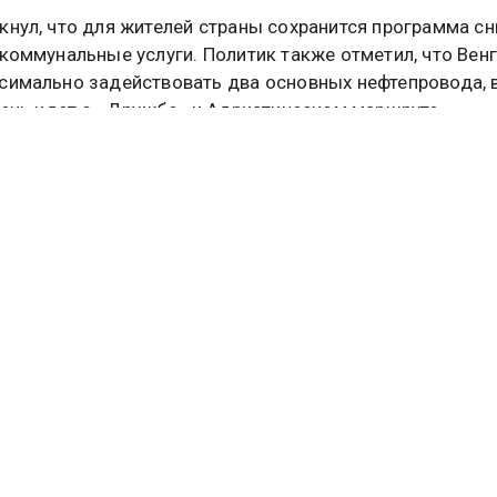
кнул, что для жителей страны сохранится программа с
 коммунальные услуги. Политик также отметил, что Вен
симально задействовать два основных нефтепровода,
 речь идет о «Дружбе» и Адриатическом маршруте.
бщалось, что Словакия решила включить строительств
ольниц в свои оборонные расходы, чтобы достичь цел
я НАТО в 2 процента от ВВП. Подробнее об этом
читайте
е
Общественной службы новостей.
ВЕНГРИЯ
туальных новостей и эксклюзивных
трите в канале ОСН в MAX.
Дзен
Rutube
Tg
айтесь на ОСН: