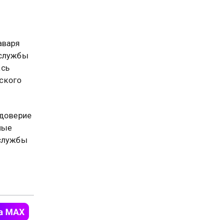
аваря
-службы
ась
ского
 доверие
ные
службы