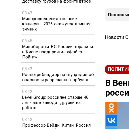
доставку грузов на фронте втрое
08:47
Подписыв
Минпросвещения: осенние
каникулы-2026 окажутся длиннее
зимних
Новости 
08:45
Минобороны: ВС России поразили
в Киеве предприятие «Файер
Пойнт»
ПОЛИТИ
08:42
Роспотребнадзор предупредил об
опасности разрезанных арбузов
В Вен
росси
08:42
Level Group: россияне старше 46
лет чаще заводят друзей на
работе
08:42
Профессор Вэйди: Китай, Россия