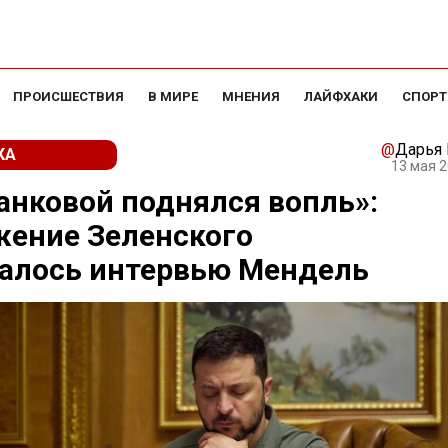
ПРОИСШЕСТВИЯ
В МИРЕ
МНЕНИЯ
ЛАЙФХАКИ
СПОРТ
@
Дарья
КА
13 мая 2
анковой поднялся вопль»:
жение Зеленского
галось интервью Мендель