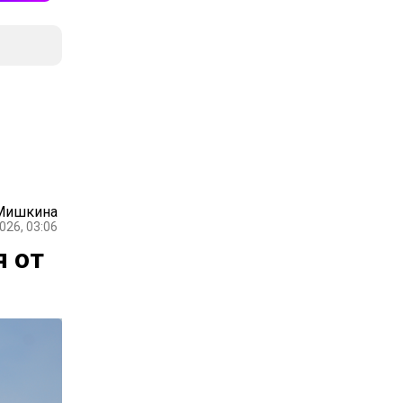
 Мишкина
026, 03:06
я от