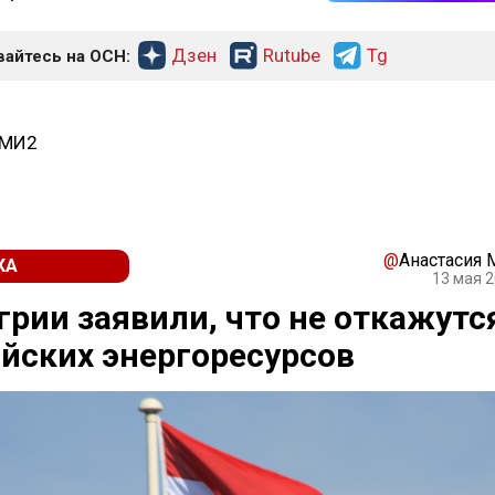
Дзен
Rutube
Tg
айтесь на ОСН:
СМИ2
@
Анастасия
КА
13 мая 2
грии заявили, что не откажутс
йских энергоресурсов