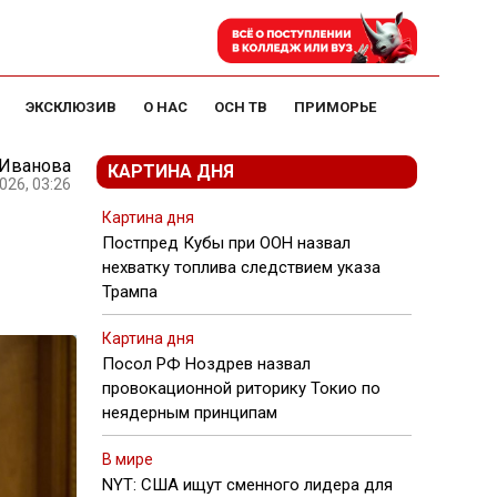
ЭКСКЛЮЗИВ
О НАС
ОСН ТВ
ПРИМОРЬЕ
 Иванова
КАРТИНА ДНЯ
026, 03:26
Картина дня
Постпред Кубы при ООН назвал
нехватку топлива следствием указа
Трампа
Картина дня
Посол РФ Ноздрев назвал
провокационной риторику Токио по
неядерным принципам
В мире
NYT: США ищут сменного лидера для