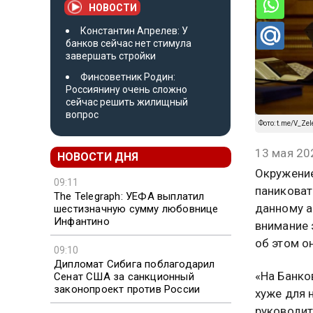
НОВОСТИ
Константин Апрелев: У
банков сейчас нет стимула
завершать стройки
Финсоветник Родин:
Россиянину очень сложно
сейчас решить жилищный
вопрос
Фото: t.me/V_Zele
13 мая 20
НОВОСТИ ДНЯ
Окружение
09:11
паниковат
The Telegraph: УЕФА выплатил
данному а
шестизначную сумму любовнице
Инфантино
внимание 
об этом о
09:10
Дипломат Сибига поблагодарил
«На Банко
Сенат США за санкционный
законопроект против России
хуже для 
руководит