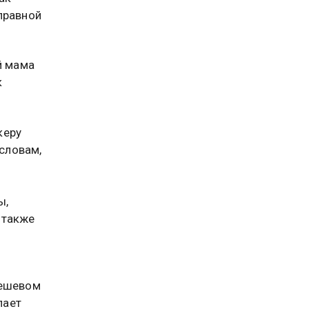
правной
й мама
к
керу
 словам,
ы,
 также
дешевом
лает