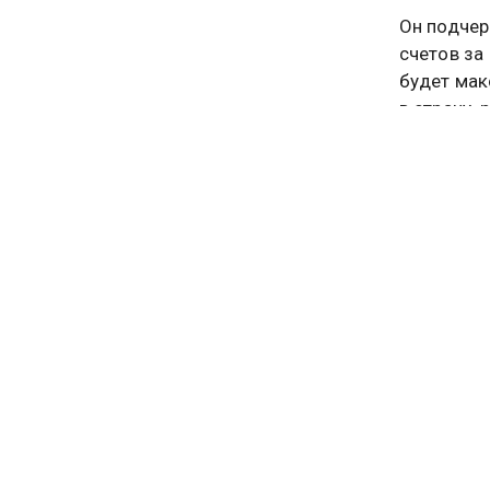
Он подчер
счетов за
будет мак
в страну,
Также соо
крупных б
показател
материал
РОССИЯ
Больше ак
видео смо
Подписыв