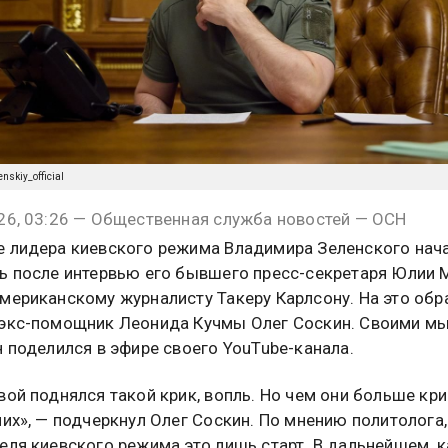
nskiy_official
26, 03:26 — Общественная служба новостей — ОСН
 лидера киевского режима Владимира Зеленского нач
ь после интервью его бывшего пресс-секретаря Юлии 
мериканскому журналисту Такеру Карлсону. На это обр
экс-помощник Леонида Кучмы Олег Соскин. Своими м
н поделился в эфире своего YouTube-канала.
вой поднялся такой крик, вопль. Но чем они больше кри
них», — подчеркнул Олег Соскин. По мнению политолога,
еля киевского режима это лишь старт. В дальнейшем, к