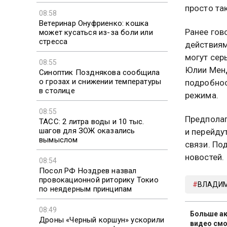
просто так
08:58
Ветеринар Онуфриенко: кошка
Ранее гов
может кусаться из-за боли или
стресса
действиям
могут сер
08:55
Юлии Менд
Синоптик Позднякова сообщила
о грозах и снижении температуры
подробнос
в столице
режима.
08:55
Предполаг
ТАСС: 2 литра воды и 10 тыс.
шагов для ЗОЖ оказались
и перейду
вымыслом
связи. По
новостей.
08:54
Посол РФ Ноздрев назвал
провокационной риторику Токио
ВЛАДИМ
по неядерным принципам
08:49
Больше ак
Дроны «Черный коршун» ускорили
видео смо