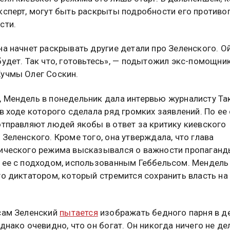
ксперт, могут быть раскрыты подробности его противо
сти.
на начнет раскрывать другие детали про Зеленского. О
будет. Так что, готовьтесь», — подытожил экс-помощни
учмы Олег Соскин.
 Мендель в понедельник дала интервью журналисту Та
 в ходе которого сделала ряд громких заявлений. По ее
отправляют людей якобы в ответ за критику киевского
 Зеленского. Кроме того, она утверждала, что глава
ического режима высказывался о важности пропаганд
 ее с подходом, использованным Геббельсом. Мендель
го диктатором, который стремится сохранить власть на
сам Зеленский
пытается
изображать бедного парня в 
Однако очевидно, что он богат. Он никогда ничего не де