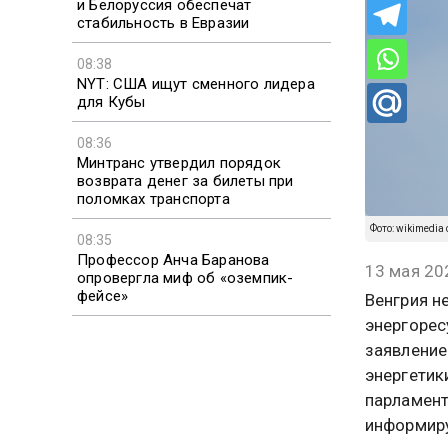
и Белоруссия обеспечат
стабильность в Евразии
08:38
NYT: США ищут сменного лидера
для Кубы
08:36
Минтранс утвердил порядок
возврата денег за билеты при
поломках транспорта
Фото: wikimedia 
08:35
Профессор Анча Баранова
13 мая 20
опровергла миф об «оземпик-
фейсе»
Венгрия н
энергорес
заявление
энергетик
парламент
информиру