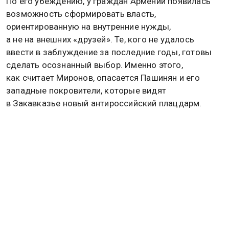
По его убеждению, у граждан Армении появилась
возможность сформировать власть,
ориентированную на внутренние нужды,
а не на внешних «друзей». Те, кого не удалось
ввести в заблуждение за последние годы, готовы
сделать осознанный выбор. Именно этого,
как считает Миронов, опасается Пашинян и его
западные покровители, которые видят
в Закавказье новый антироссийский плацдарм.
Выборы в парламент Армении назначены на
воскресенье, 7 июня. Согласно данным западных
социологов, партия «Гражданский договор» под
руководством Пашиняна может получить менее
37% голосов. Оппозиционные силы в совокупности
способны набрать около 49%.
Ранее в ходе теледебатов Пашинян потребовал от