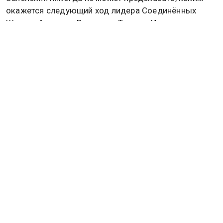
окажется следующий ход лидера Соединённых
Штатов Америки Дональда Трампа. Из-за этого
он
вынужден
ежедневно переживать по поводу
международных отношений.
ФРАНЦИЯ
РОССИЯ
ЕВРОСОЮЗ
УКРАИНА
МАРИЯ ЗАХАРОВА
СВО
Дзен
MAX
Rutube
Tg
Новости СМИ2