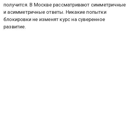
получится. В Москве рассматривают симметричные
и асимметричные ответы. Никакие попытки
блокировки не изменят курс на суверенное
развитие.
Ранее Сергей Лавров констатировал, что
администрация Дональда Трампа перестала
маскироваться под инерцию и уже самостоятельно
инициирует экономические карательные меры
против Москвы, в отличие от предыдущих лет,
когда за санкциями стоял Конгресс.
Подробнее об этом читайте в
материале
Общественной службе новостей.
РОССИЯ
СЕРГЕЙ ЛАВРОВ