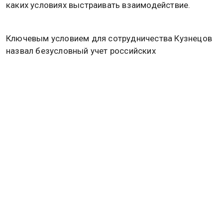
каких условиях выстраивать взаимодействие.
Ключевым условием для сотрудничества Кузнецов
назвал безусловный учет российских
национальных интересов. Сотрудничество должно
быть равноправным и взаимовыгодным. В
противном случае российская сторона не видит
смысла в возобновлении переговоров, подчеркнул
посол.
Напомним, в МИД РФ назвали ЕС соучастником
преступлений Киева из-за финансирования дронов.
Подробнее читайте в
материале
Общественной
службы новостей.
СЕРГЕЙ ЛАВРОВ