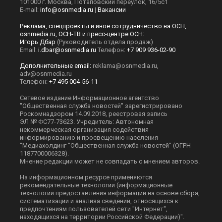
101000 г. Москва, Потаповский переулок, 16/5с1
E-mail:
info@osnmedia.ru
|
Вакансии
Реклама, спецпроекты и иное сотрудничество на ОСН,
osnmedia.ru, ОСН-ТВ и пресс-центре ОСН:
Игорь Дбар
(Руководитель отдела продаж)
Email:
i.dbar@osnmedia.ru
Телефон:
+7 909 936-02-90
Дополнительные email:
reklama@osnmedia.ru
,
adv@osnmedia.ru
Телефон:
+7 495 004-56-11
Сетевое издание Информационное агентство
"Общественная служба новостей" зарегистрировано
Роскомнадзором 14.09.2018, реестровая запись
ЭЛ № ФС77-73623. Учредитель: Автономная
некоммерческая организация содействия
информированию и просвещению населения
"Медиахолдинг "Общественная служба новостей" (ОГРН
1187700006328).
Мнение редакции может не совпадать с мнением авторов.
На информационном ресурсе применяются
рекомендательные технологии (информационные
технологии предоставления информации на основе сбора,
систематизации и анализа сведений, относящихся к
предпочтениям пользователей сети "Интернет",
находящихся на территории Российской Федерации)".