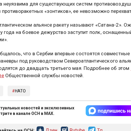
а неуязвима для существующих систем противовозду
 противоракетных «зонтиков», ее невозможно перехват
тлантическом альянсе ракету называют «Сатана-2». Ож
цу года на боевое дежурство заступит полк, оснащенны
и».
бщалось, что в Сербии впервые состоятся совместные
аневры под руководством Североатлантического алья
одлятся до двадцать третьего мая. Подробнее об этом
ле
Общественной службы новостей.
НАТО
туальных новостей и эксклюзивных
трите в канале ОСН в MAX.
Дзен
Rutube
Tg
айтесь на ОСН: