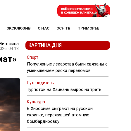
ЭКСКЛЮЗИВ
О НАС
ОСН ТВ
ПРИМОРЬЕ
 Мишкина
КАРТИНА ДНЯ
026, 04:13
мат»
Спорт
Популярные лекарства были связаны с
уменьшением риска переломов
Путеводитель
Турпоток на Хайнань вырос на треть
Культура
В Хиросиме сыграют на русской
скрипке, пережившей атомную
бомбардировку