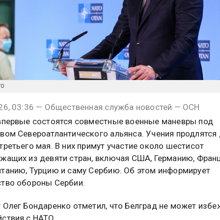
TO
26, 03:36 — Общественная служба новостей — ОСН
впервые состоятся совместные военные маневры под
вом Североатлантического альянса. Учения продлятся
третьего мая. В них примут участие около шестисот
жащих из девяти стран, включая США, Германию, Фран
танию, Турцию и саму Сербию. Об этом информирует
тво обороны Сербии.
 Олег Бондаренко отметил, что Белград не может избе
ствия с НАТО.