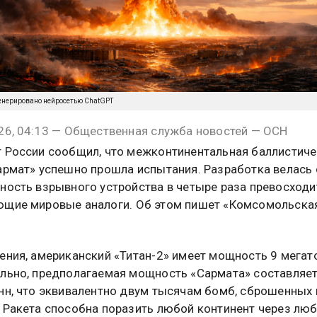
енерировано нейросетью ChatGPT
26, 04:13 — Общественная служба новостей — ОСН
 России сообщил, что межконтинентальная баллистич
армат» успешно прошла испытания. Разработка велась 
ность взрывного устройства в четыре раза превосходи
щие мировые аналоги. Об этом пишет «Комсомольска
ения, американский «Титан-2» имеет мощность 9 мегат
льно, предполагаемая мощность «Сармата» составляе
нн, что эквивалентно двум тысячам бомб, сброшенных 
 Ракета способна поразить любой континент через лю