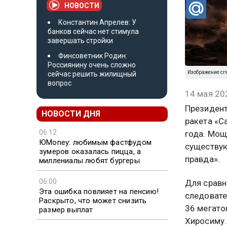
НОВОСТИ
Константин Апрелев: У
банков сейчас нет стимула
завершать стройки
Финсоветник Родин:
Россиянину очень сложно
Изображение сг
сейчас решить жилищный
вопрос
14 мая 20
Президент
НОВОСТИ ДНЯ
ракета «С
06:12
года. Мощ
ЮMoney: любимым фастфудом
существую
зумеров оказалась пицца, а
правда».
миллениалы любят бургеры
06:00
Для сравн
Эта ошибка повлияет на пенсию!
следовате
Раскрыто, что может снизить
36 мегато
размер выплат
Хиросиму.