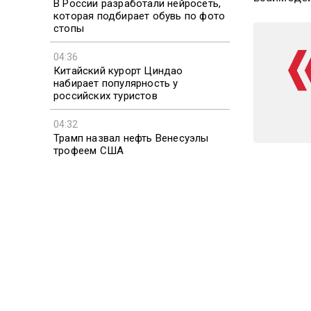
В России разработали нейросеть,
которая подбирает обувь по фото
стопы
04:36
Китайский курорт Циндао
набирает популярность у
российских туристов
04:32
Трамп назвал нефть Венесуэлы
трофеем США
Вместе с 
04:24
поддержив
Вэнс рассказал о разногласиях с
сможет уч
Нетаньяху
безопасно
Также соо
предстоящ
Объедине
Обществен