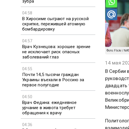
зубра
04:58
В Хиросиме сыграют на русской
скрипке, пережившей атомную
бомбардировку
04:57
Врач Кузнецова: хорошее зрение
Фото: Flickr / NA
не исключает риск опасных
заболеваний глаз
14 мая 20
04:55
В Сербии 
Почти 14,5 тысячи граждан
руководст
Украины въехали в Россию за
первое полугодие
двадцать 
военнослу
04:50
Великобри
Врач Федина: ежедневное
Министерс
урчание в живота требует
обращения к врачу
Политолог
04:36
взаимодей