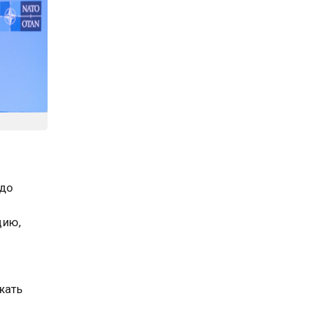
 до
цию,
жать