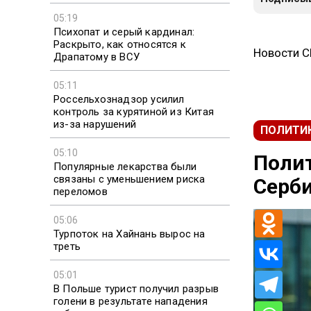
05:19
Психопат и серый кардинал:
Раскрыто, как относятся к
Новости 
Драпатому в ВСУ
05:11
Россельхознадзор усилил
контроль за курятиной из Китая
из-за нарушений
ПОЛИТИ
05:10
Полит
Популярные лекарства были
связаны с уменьшением риска
Серби
переломов
05:06
Турпоток на Хайнань вырос на
треть
05:01
В Польше турист получил разрыв
голени в результате нападения