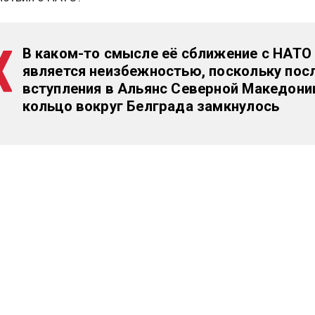
В каком-то смысле её сближение с НАТО
является неизбежностью, поскольку пос
вступления в Альянс Северной Македони
кольцо вокруг Белграда замкнулось
тем эксперт подчеркнул, что республика продолжит
ать связи с Россией, хотя из-за политической ситуации
аствовать в учениях Организации Договора о коллекти
сти.
бщалось, что Россия пока не определилась, кого подд
их выборах генерального секретаря Организации
нных Наций. Подробнее об этом
читайте в материале
ной службы новостей.