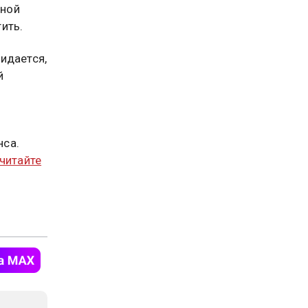
шной
ить.
идается,
й
нса.
читайте