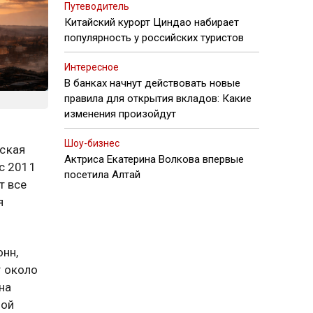
Путеводитель
Китайский курорт Циндао набирает
популярность у российских туристов
Интересное
В банках начнут действовать новые
правила для открытия вкладов: Какие
изменения произойдут
Шоу-бизнес
еская
Актриса Екатерина Волкова впервые
с 2011
посетила Алтай
т все
я
онн,
т около
на
бой