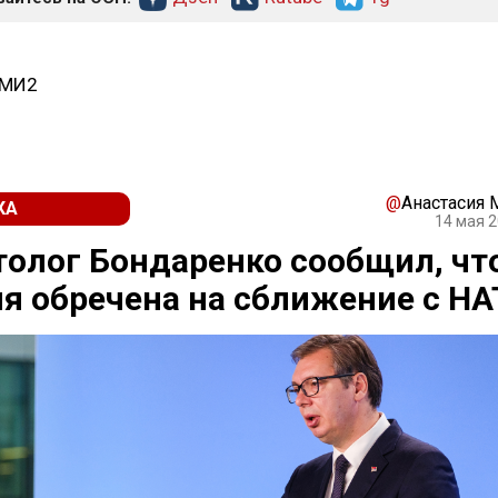
СМИ2
@
Анастасия
КА
14 мая 2
олог Бондаренко сообщил, чт
я обречена на сближение с Н