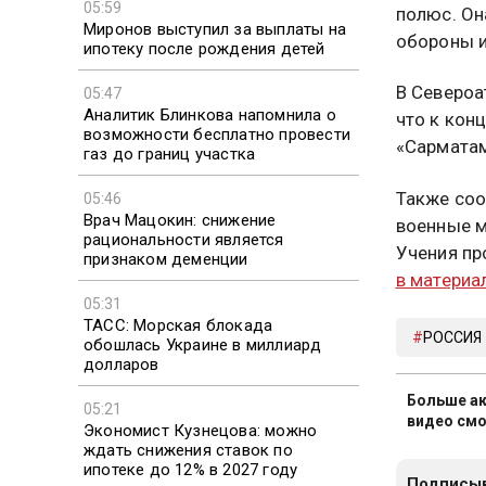
05:59
полюс. Он
Миронов выступил за выплаты на
обороны и
ипотеку после рождения детей
В Североа
05:47
Аналитик Блинкова напомнила о
что к кон
возможности бесплатно провести
«Сарматам
газ до границ участка
Также соо
05:46
Врач Мацокин: снижение
военные м
рациональности является
Учения пр
признаком деменции
в материа
05:31
ТАСС: Морская блокада
РОССИЯ
обошлась Украине в миллиард
долларов
Больше ак
05:21
видео смо
Экономист Кузнецова: можно
ждать снижения ставок по
ипотеке до 12% в 2027 году
Подписыв