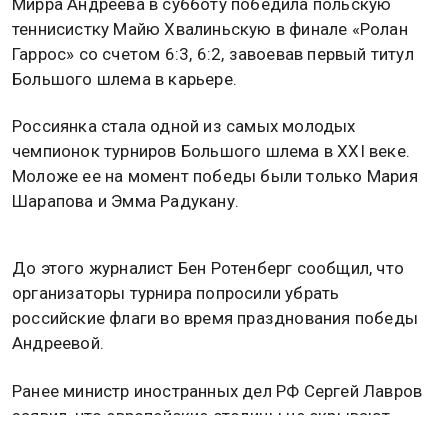
Мирра Андреева в субботу победила польскую
теннисистку Майю Хвалиньскую в финале «Ролан
Гаррос» со счетом 6:3, 6:2, завоевав первый титул
Большого шлема в карьере.
Россиянка стала одной из самых молодых
чемпионок турниров Большого шлема в XXI веке.
Моложе ее на момент победы были только Мария
Шарапова и Эмма Радукану.
До этого журналист Бен Ротенберг сообщил, что
организаторы турнира попросили убрать
российские флаги во время празднования победы
Андреевой.
Ранее министр иностранных дел РФ Сергей Лавров
заявил, что европейские столицы не скрывают
русофобского подтекста, которым они