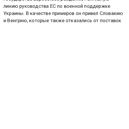
линию руководства ЕС по военной поддержке
Украины. В качестве примеров он привел Словакию
и Венгрию, которые также отказались от поставок
вооружения.
Как ранее
писала
Общественная служба новостей,
военный эксперт, капитан первого ранга запаса
Василий Дандыкин обозначил перечень
конкретных объектов в Киеве, которые могут
подвергнуться ударам.
Председатель комитета Госдумы по обороне
Андрей Картаполов
рассказал
, до какого момента
продолжатся системные удары ВС РФ по Украине.
УКРАИНА
БОЛГАРИЯ
НИКОЛАЙ ТОПОРНИН