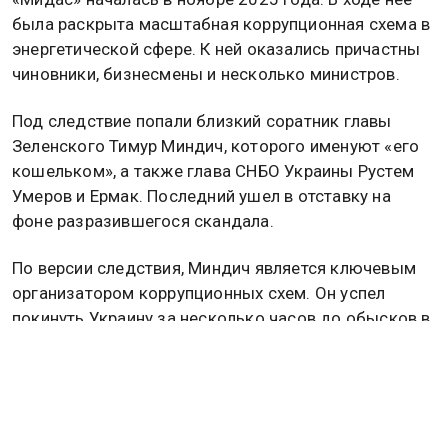
была раскрыта масштабная коррупционная схема в
энергетической сфере. К ней оказались причастны
чиновники, бизнесмены и несколько министров.
Под следствие попали близкий соратник главы
Зеленского Тимур Миндич, которого именуют «его
кошельком», а также глава СНБО Украины Рустем
Умеров и Ермак. Последний ушел в отставку на
фоне разразившегося скандала.
По версии следствия, Миндич является ключевым
организатором коррупционных схем. Он успел
покинуть Украину за несколько часов до обысков в
ноябре 2025 года. По данным НАБУ, сейчас он
находится в Израиле. В конце января
антикоррупционные органы направили в Интерпол
документы для его международного розыска.